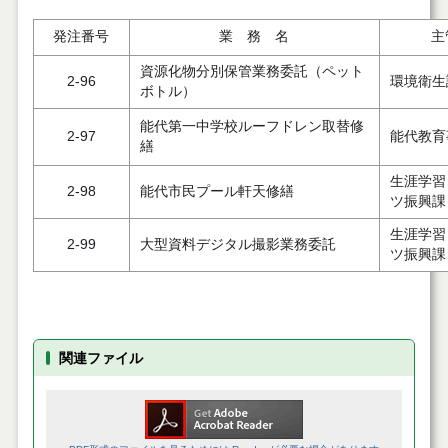
発注番号
業 務 名
主
資源化物分別保管業務委託（ペット
2-96
環境衛生
ボトル）
能代第一中学校ルーフドレン取替修
2-97
能代教育
繕
生涯学習
2-98
能代市民プール軒天修繕
ツ振興課
生涯学習
2-99
大型資料デジタル撮影業務委託
ツ振興課
関連ファイル