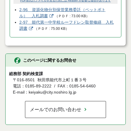
PDF形式のファイルを見るためには Reader が必要な場合があります
2-96 資源化物分別保管業務委託（ペットボト
ル） 入札調書
（
ＰＤＦ
73.00 KB
）
2-97 能代第一中学校ルーフドレン取替修繕 入札
調書
（
ＰＤＦ
75.00 KB
）
このページに関するお問合せ
総務部 契約検査課
〒016-8501
秋田県能代市上町１番３号
電話：0185-89-2222
FAX：0185-54-6460
E-mail：keiyaku@city.noshiro.lg.jp
メールでのお問い合わせ