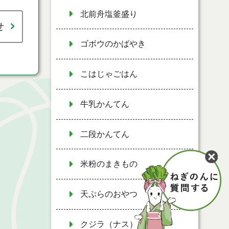
北前舟塩釜盛り
せ
ゴボウのかばやき
こはじゃごはん
牛乳かんてん
二段かんてん
米粉のまきもの
天ぷらのおやつ
クジラ（ナス）貝焼き