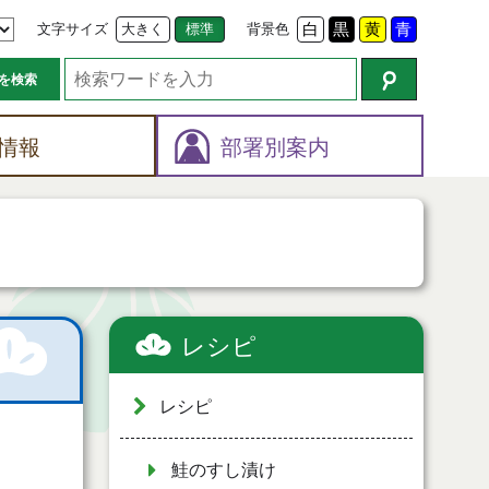
文字サイズ
大きく
標準
背景色
白
黒
黄
青
を検索
情報
部署別案内
レシピ
レシピ
鮭のすし漬け