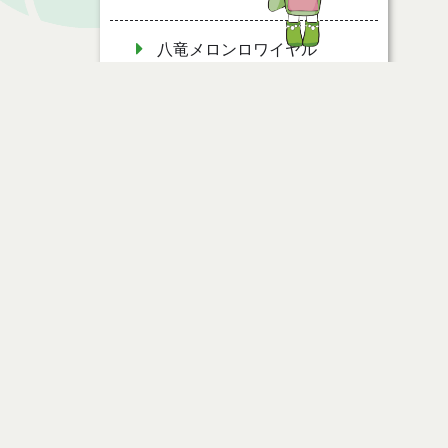
八竜メロンロワイヤル
夏魚のばらちらし
夏の野菜畑（豚八幡巻（角煮
風））
ページ情報
夏の野菜畑（キュウリ干し）
公開日
2009年12月28日
夏の野菜畑（トマトフライ）
最終更新日
2013年06月14日
夏の野菜畑（野菜煮）
まるごと日本海（フググラタ
ン）
ページトップ