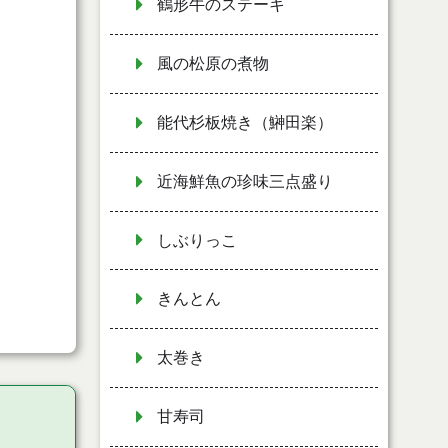
鶴形牛のステーキ
風の松原の煮物
能代杉板焼き（鰰田楽）
近海鮮魚の珍味三点盛り
しぶりっこ
きんとん
太巻き
甘寿司