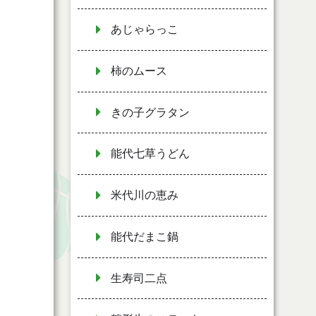
あじゃらっこ
柿のムース
きの子グラタン
能代七草うどん
米代川の恵み
能代だまこ鍋
生寿司二点