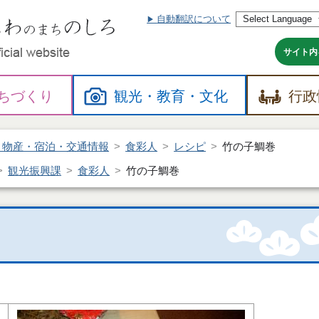
自動翻訳について
本
文
へ
サイト内
ちづくり
観光・
教育・
文化
行政
・物産・宿泊・交通情報
食彩人
レシピ
竹の子鯛巻
観光振興課
食彩人
竹の子鯛巻