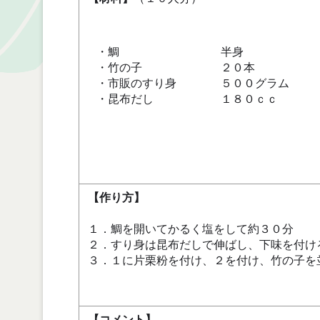
・鯛
半身
・竹の子
２０本
・市販のすり身
５００グラム
・昆布だし
１８０ｃｃ
【作り方】
１．鯛を開いてかるく塩をして約３０分
２．すり身は昆布だしで伸ばし、下味を付け
３．１に片栗粉を付け、２を付け、竹の子を
【コメント】