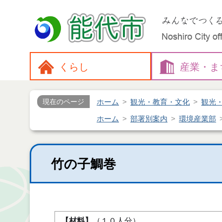
くらし
産業・
ま
ホーム
観光・教育・文化
観光
現在のページ
ホーム
部署別案内
環境産業部
竹の子鯛巻
【材料】
（１０人分）