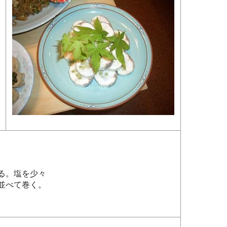
る。塩を少々
並べて巻く。