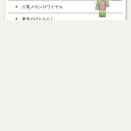
八竜メロンロワイヤル
夏魚のばらちらし
夏の野菜畑（豚八幡巻（角煮風））
夏の野菜畑（キュウリ干し）
夏の野菜畑（トマトフライ）
夏の野菜畑（野菜煮）
まるごと日本海（フググラタン）
まるごと日本海（サザエの漁り火焼き・イカ飯ピラ
ページ情報
フ・酒盗）
公開日
2009年12月28日
米代イカダ流し（トマトのマヨネーズ寄せ）
最終更新日
2026年02月03日
米代イカダ流し（ミョウガ寿司）