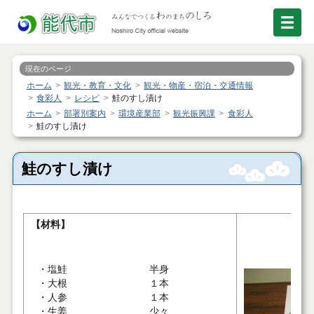
現在のページ
ホーム
観光・教育・文化
観光・物産・宿泊・交通情報
食彩人
レシピ
鮭のすし漬け
ホーム
部署別案内
環境産業部
観光振興課
食彩人
鮭のすし漬け
鮭のすし漬け
【材料】
・塩鮭
半身
・大根
１本
・人参
１本
・生姜
少々