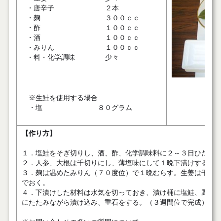
・唐辛子
２本
・麹
３００ｃｃ
・酢
１００ｃｃ
・酒
１００ｃｃ
・みりん
１００ｃｃ
・料・化学調味
少々
※生鮭を使用する場合
・塩 ８０グラム
【作り方】
１．塩鮭をそぎ切りし、酒、酢、化学調味料に２～３日ひたす
２．人参、大根は千切りにし、薄塩味にして１晩下漬けする。
３．麹は温めたみりん（７０度位）で１晩むらす。生姜は千切
でおく。
４．下漬けした材料は水気を切っておき、漬け桶に塩鮭、野菜
にたたみながら漬け込み、重石をする。（３週間位で完成）