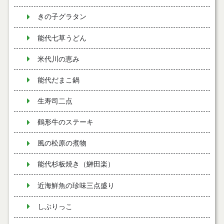
きの子グラタン
能代七草うどん
米代川の恵み
能代だまこ鍋
生寿司二点
鶴形牛のステーキ
風の松原の煮物
能代杉板焼き（鰰田楽）
近海鮮魚の珍味三点盛り
しぶりっこ