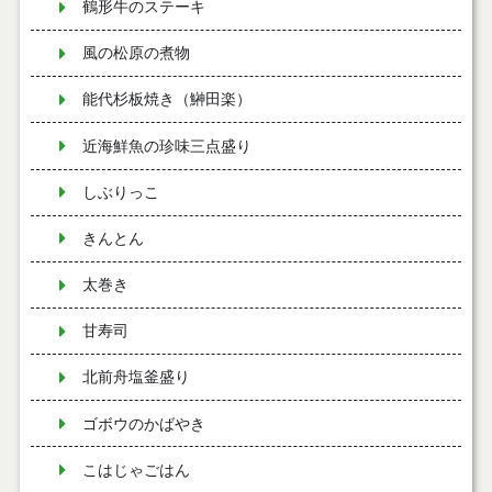
鶴形牛のステーキ
風の松原の煮物
能代杉板焼き（鰰田楽）
近海鮮魚の珍味三点盛り
しぶりっこ
きんとん
太巻き
甘寿司
北前舟塩釜盛り
ゴボウのかばやき
こはじゃごはん