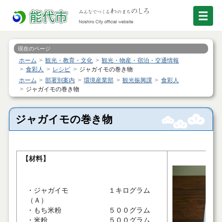
現在のページ
ホーム
観光・教育・文化
観光・物産・宿泊・交通情報
食彩人
レシピ
ジャガイモの巻き物
ホーム
部署別案内
環境産業部
観光振興課
食彩人
ジャガイモの巻き物
ジャガイモの巻き物
【材料】
・ジャガイモ
１キログラム
（Ａ）
・もち米粉
５００グラム
・米粉
５００グラム