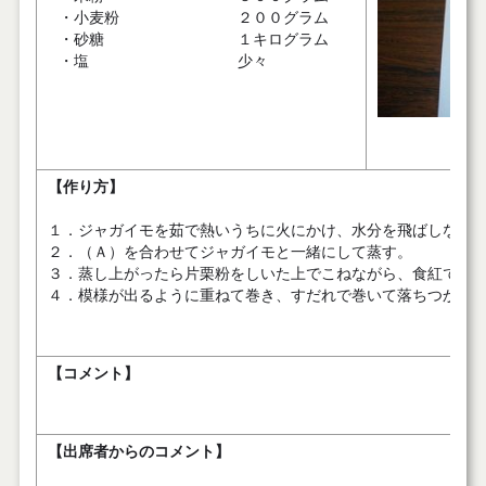
・小麦粉
２００グラム
・砂糖
１キログラム
・塩
少々
【作り方】
１．ジャガイモを茹で熱いうちに火にかけ、水分を飛ばしなが
２．（Ａ）を合わせてジャガイモと一緒にして蒸す。
３．蒸し上がったら片栗粉をしいた上でこねながら、食紅で色
４．模様が出るように重ねて巻き、すだれで巻いて落ちつかせ
【コメント】
【出席者からのコメント】