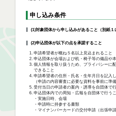
申し込み条件
(1)対象団体から申し込みがあること（別紙１
(2)申込団体が以下の点を承諾すること
申請希望者が概ね５名以上見込まれること
申込団体が会場および机・椅子等の備品や
個人情報を取り扱うため、プライバシーに
できること
申請希望者の住所・氏名・生年月日を記入
（申請の内容審査に必要な資料を事前に準
受付当日の申請者の案内・誘導を自団体で
申込団体内での周知・広報を自団体で行う
・実施日時、会場
・申請時に持参する書類
・マイナンバーカードの交付申請（出張申