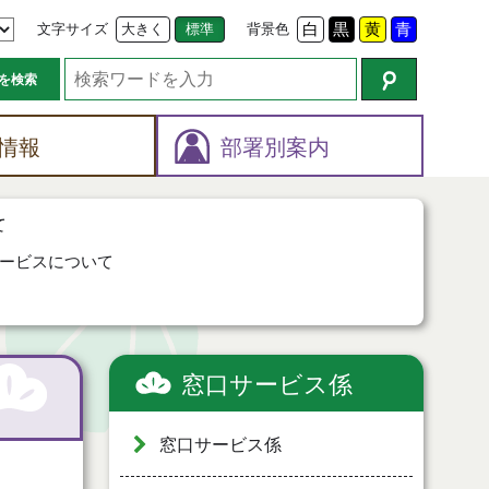
文字サイズ
大きく
標準
背景色
白
黒
黄
青
を検索
情報
部署別案内
て
ービスについて
窓口サービス係
窓口サービス係