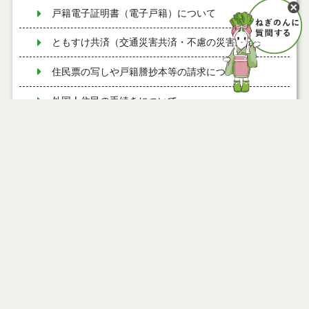
戸籍電子証明書（電子戸籍）について
ともすけ共済（交通災害共済・不慮の災害共済）
住民票の写しや戸籍謄抄本等の請求について
外国人住民の手続きについて
住民票の写しの広域交付
印鑑登録について
旧姓（旧氏）併記の手続き
公的個人認証サービス及び電子証明書について
国民年金保険料の免除制度と追納
国民年金へ加入される方
年金被保険者の方