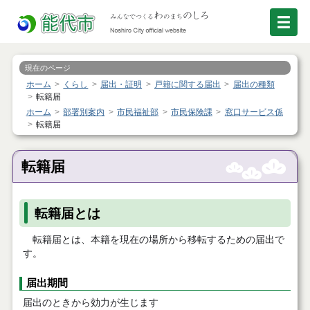
現在のページ
ホーム
くらし
届出・証明
戸籍に関する届出
届出の種類
転籍届
ホーム
部署別案内
市民福祉部
市民保険課
窓口サービス係
転籍届
転籍届
転籍届とは
転籍届とは、本籍を現在の場所から移転するための届出で
す。
届出期間
届出のときから効力が生じます