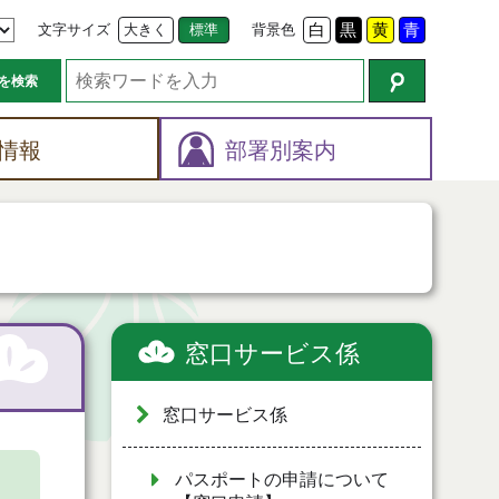
文字サイズ
大きく
標準
背景色
白
黒
黄
青
を検索
情報
部署別案内
窓口サービス係
窓口サービス係
パスポートの申請について