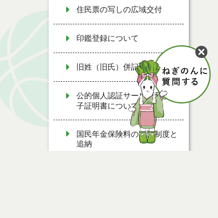
住民票の写しの広域交付
印鑑登録について
旧姓（旧氏）併記の手続き
公的個人認証サービス及び電
子証明書について
国民年金保険料の免除制度と
追納
国民年金へ加入される方
年金被保険者の方