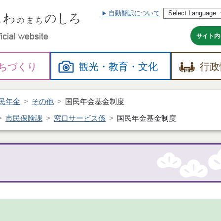
自動翻訳について
本
文
へ
サイト内
ちづくり
観光・
教育・
文化
行政
民年金
その他
国民年金基金制度
市民保険課
窓口サービス係
国民年金基金制度