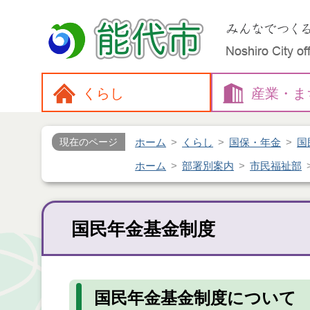
くらし
産業・
ま
ホーム
くらし
国保・年金
国
現在のページ
ホーム
部署別案内
市民福祉部
国民年金基金制度
国民年金基金制度について