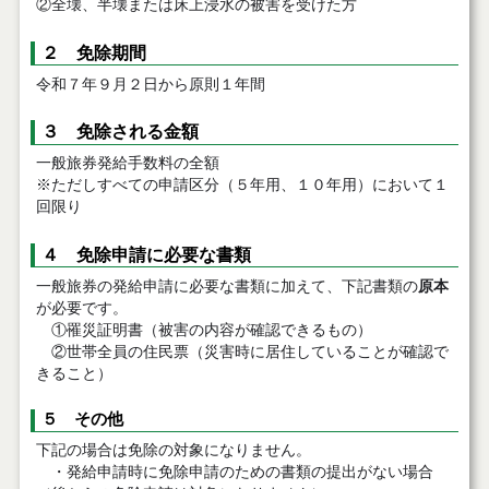
②全壊、半壊または床上浸水の被害を受けた方
２ 免除期間
令和７年９月２日から原則１年間
３ 免除される金額
一般旅券発給手数料の全額
※ただしすべての申請区分（５年用、１０年用）において１
回限り
４ 免除申請に必要な書類
一般旅券の発給申請に必要な書類に加えて、下記書類の
原本
が必要です。
①罹災証明書（被害の内容が確認できるもの）
②世帯全員の住民票（災害時に居住していることが確認で
きること）
５ その他
下記の場合は免除の対象になりません。
・発給申請時に免除申請のための書類の提出がない場合