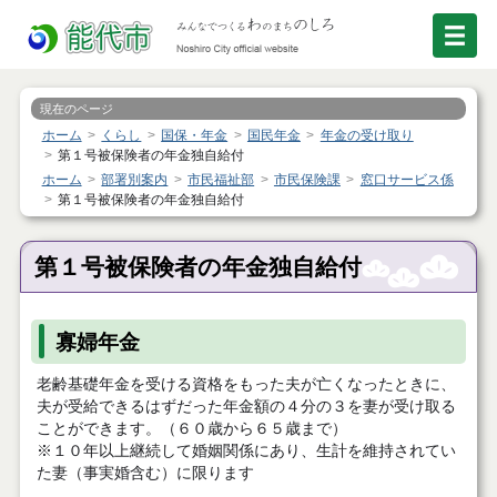
現在のページ
ホーム
くらし
国保・年金
国民年金
年金の受け取り
第１号被保険者の年金独自給付
ホーム
部署別案内
市民福祉部
市民保険課
窓口サービス係
第１号被保険者の年金独自給付
第１号被保険者の年金独自給付
寡婦年金
老齢基礎年金を受ける資格をもった夫が亡くなったときに、
夫が受給できるはずだった年金額の４分の３を妻が受け取る
ことができます。（６０歳から６５歳まで）
※１０年以上継続して婚姻関係にあり、生計を維持されてい
た妻（事実婚含む）に限ります