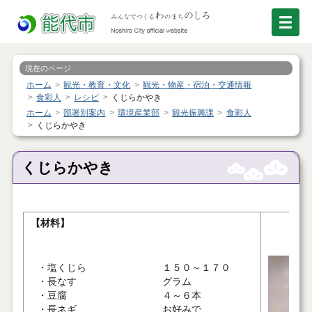
現在のページ
ホーム
観光・教育・文化
観光・物産・宿泊・交通情報
食彩人
レシピ
くじらかやき
ホーム
部署別案内
環境産業部
観光振興課
食彩人
くじらかやき
くじらかやき
【材料】
・塩くじら
１５０～１７０
・長なす
グラム
・豆腐
４～６本
・長ネギ
お好みで