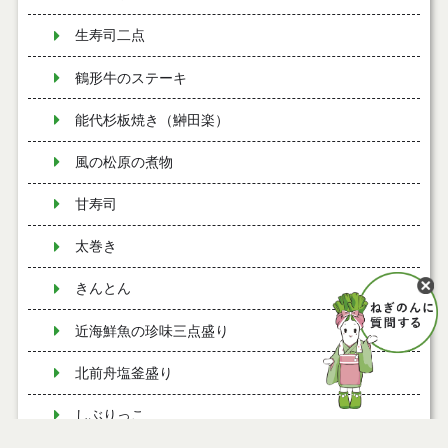
生寿司二点
鶴形牛のステーキ
能代杉板焼き（鰰田楽）
風の松原の煮物
甘寿司
太巻き
きんとん
近海鮮魚の珍味三点盛り
北前舟塩釜盛り
しぶりっこ