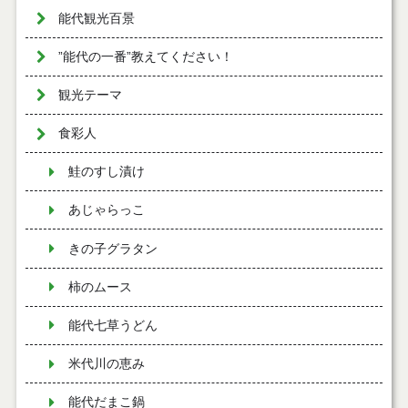
能代観光百景
”能代の一番”教えてください！
観光テーマ
食彩人
鮭のすし漬け
あじゃらっこ
きの子グラタン
柿のムース
能代七草うどん
米代川の恵み
能代だまこ鍋