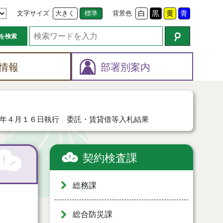
文字サイズ
大きく
標準
背景色
白
黒
黄
青
を検索
情報
部署別案内
年４月１６日執行 委託・賃貸借等入札結果
契約検査課
総務課
総合防災課