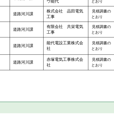
ウ能代
とおり
株式会社 品田電気
見積調書の
道路河川課
工事
とおり
有限会社 共栄電気
見積調書の
道路河川課
工事
とおり
能代電設工業株式会
見積調書の
）
道路河川課
社
とおり
赤塚電気工事株式会
見積調書の
）
道路河川課
社
とおり