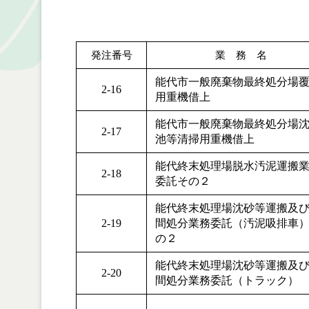
業 務 名
発注番号
能代市一般廃棄物最終処分場
2-16
用重機借上
能代市一般廃棄物最終処分場
2-17
池等清掃用重機借上
能代終末処理場脱水汚泥運搬
2-18
委託その２
能代終末処理場沈砂等運搬及
2-19
間処分業務委託（汚泥吸排車
の２
能代終末処理場沈砂等運搬及
2-20
間処分業務委託（トラック）