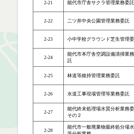
2-21
能代市庁舎サクラ管理業務委
2-22
二ツ井中央公園管理業務委託
2-23
小中学校グラウンド芝生管理
能代市本庁舎空調設備清掃業
2-24
託
2-25
林道等維持管理業務委託
2-26
水道工事現場管理等業務委
能代終末処理場水質分析業務
2-27
その２
能代市一般廃棄物最終処分場
2-28
等分析業務