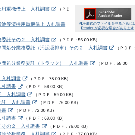
覆土用重機借上 入札調書
（
ＰＤ
PDF形式のファイルを見るために
殿池等清掃用重機借上 入札調書
Reader が必要な場合があります
業務委託その２ 入札調書
（
ＰＤＦ
56.00 KB
）
び中間処分業務委託（汚泥吸排車）その２ 入札調書
（
ＰＤＦ
び中間処分業務委託（トラック） 入札調書
（
ＰＤＦ
55.00
 入札調書
（
ＰＤＦ
75.00 KB
）
入札調書
（
ＰＤＦ
58.00 KB
）
託 入札調書
（
ＰＤＦ
59.00 KB
）
委託 入札調書
（
ＰＤＦ
76.00 KB
）
調書
（
ＰＤＦ
72.00 KB
）
入札調書
（
ＰＤＦ
69.00 KB
）
託その２ 入札調書
（
ＰＤＦ
76.00 KB
）
水質等分析業務 入札調書
（
ＰＤＦ
77.00 KB
）