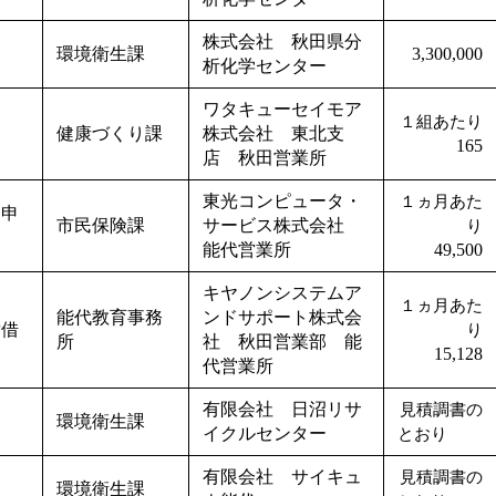
株式会社 秋田県分
環境衛生課
3,300,000
析化学センター
ワタキューセイモア
１組あたり
健康づくり課
株式会社 東北支
165
店 秋田営業所
東光コンピュータ・
１ヵ月あた
ン申
市民保険課
サービス株式会社
り
能代営業所
49,500
キヤノンシステムア
１ヵ月あた
能代教育事務
ンドサポート株式会
貸借
り
所
社 秋田営業部 能
15,128
代営業所
有限会社 日沼リサ
見積調書の
環境衛生課
イクルセンター
とおり
有限会社 サイキュ
見積調書の
環境衛生課