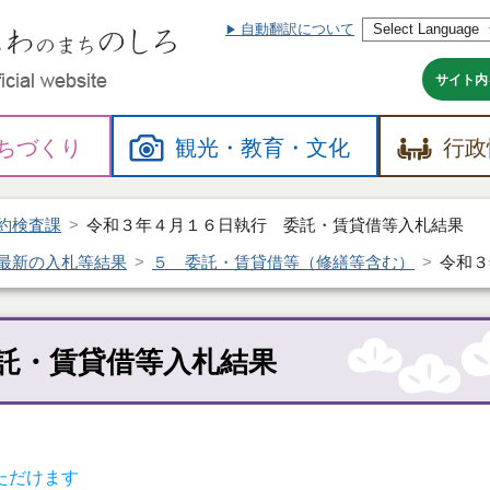
自動翻訳について
本
文
へ
サイト内
ちづくり
観光・
教育・
文化
行政
約検査課
令和３年４月１６日執行 委託・賃貸借等入札結果
最新の入札等結果
５ 委託・賃貸借等（修繕等含む）
令和３
託・賃貸借等入札結果
ただけます