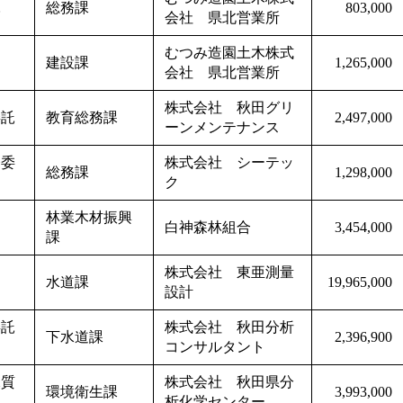
託
総務課
803,000
会社 県北営業所
むつみ造園土木株式
建設課
1,265,000
会社 県北営業所
株式会社 秋田グリ
委託
教育総務課
2,497,000
ーンメンテナンス
務委
株式会社 シーテッ
総務課
1,298,000
ク
林業木材振興
白神森林組合
3,454,000
課
株式会社 東亜測量
託
水道課
19,965,000
設計
委託
株式会社 秋田分析
下水道課
2,396,900
コンサルタント
水質
株式会社 秋田県分
環境衛生課
3,993,000
析化学センター