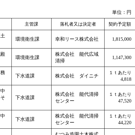
単位：円
主管課
落札者又は決定者
契約予定額
覆土
環境衛生課
幸和リース株式会社
1,815,000
沈殿
株式会社 能代広域
環境衛生課
1,147,300
清掃
業務
１ｔあたり
下水道課
株式会社 ダイニチ
4,818
び中
株式会社 能代清掃
１ｔあたり
）そ
下水道課
センター
47,520
び中
株式会社 能代清掃
１ｔあたり
下水道課
センター
44,220
むつみ造園土木株式