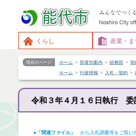
くらし
産業・
ま
ホーム
部署別案内
総務部
契
現在のページ
ホーム
行政情報
入札・契約
令和３年４月１６日執行 委
●「関連ファイル」
から入札調書等をご覧い