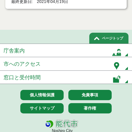
最終更新日
2021年04月19日
７月２１日公告開始 建設コンサルタント等（条件
付一般競争入札）（電子入札）
令和８年７月１7日執行 工事入札結果（条件付一般
競争入札）
令和８年７月１５日執行 委託・賃貸借等見積徴取
ページトップ
結果
庁舎案内
７月１４日公告開始 建設コンサルタント等（条件
付一般競争入札）（電子入札）
市へのアクセス
７月１４日公告開始 建設工事（条件付一般競争入
札）（電子入札）
窓口と受付時間
令和８年７月１４日執行 建設コンサルタント等入
札結果（条件付一般競争入札）
個人情報保護
免責事項
令和８年７月９日執行 物品（公開調達）見積徴取
サイトマップ
著作権
結果
令和８年７月１０日執行 物品（指名競争入札等）
結果
Noshiro City