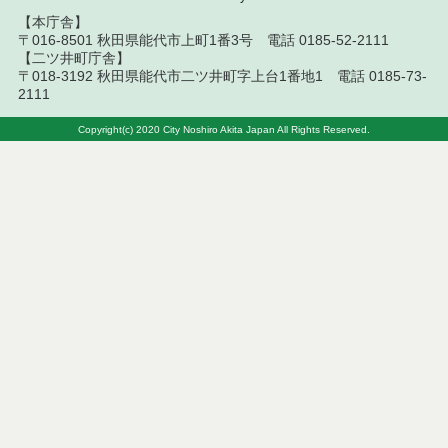
【本庁舎】
令和８年７月１０日執行 委託・賃貸借等入札結果
〒016-8501 秋田県能代市上町1番3号 電話 0185-52-2111
【二ツ井町庁舎】
令和８年７月１０日執行 物品（応募型入札等）結
〒018-3192 秋田県能代市二ツ井町字上台1番地1 電話 0185-73-
果
2111
令和８年７月１０日執行 工事入札結果（条件付一
Copyright(c) 2020 City Noshiro Akita Japan All Rights Reserved.
般競争入札）
令和８年７月８日執行 委託・賃貸借等見積徴取結
果
令和８年７月７日執行 建設コンサルタント等入札
結果（条件付一般競争入札）
令和８年７月３日執行 委託・賃貸借等入札結果
令和８年７月２日執行 物品（公開調達）見積徴取
結果
令和８年７月３日執行 工事入札結果（条件付一般
競争入札）