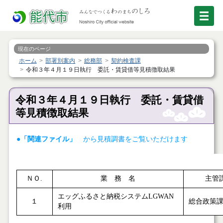
現在のページ
ホーム
部署別案内
総務部
契約検査課
令和３年４月１９日執行 委託・賃貸借等見積徴取結果
令和３年４月１９日執行 委託・賃貸借
等見積徴取結果
●「関連ファイル」
から見積調書をご覧いただけます
ＮＯ.
業 務 名
主管
エッグふるさと納税システムLGWAN
１
総合政策
利用