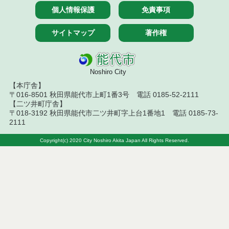
令和８年７月９日執行 物品（公開調達）見積徴取
個人情報保護
免責事項
結果
サイトマップ
著作権
令和８年７月１０日執行 物品（指名競争入札等）
結果
令和８年７月１０日執行 委託・賃貸借等入札結果
Noshiro City
令和８年７月１０日執行 物品（応募型入札等）結
【本庁舎】
果
〒016-8501 秋田県能代市上町1番3号 電話 0185-52-2111
【二ツ井町庁舎】
〒018-3192 秋田県能代市二ツ井町字上台1番地1 電話 0185-73-
令和８年７月１０日執行 工事入札結果（条件付一
2111
般競争入札）
Copyright(c) 2020 City Noshiro Akita Japan All Rights Reserved.
令和８年７月８日執行 委託・賃貸借等見積徴取結
果
令和８年７月７日執行 建設コンサルタント等入札
結果（条件付一般競争入札）
令和８年７月３日執行 委託・賃貸借等入札結果
令和８年７月２日執行 物品（公開調達）見積徴取