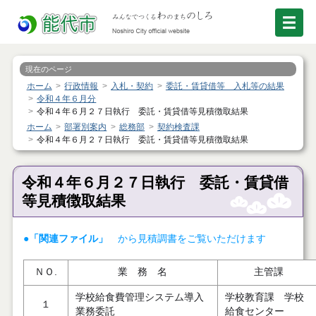
現在のページ
ホーム
行政情報
入札・契約
委託・賃貸借等 入札等の結果
令和４年６月分
令和４年６月２７日執行 委託・賃貸借等見積徴取結果
ホーム
部署別案内
総務部
契約検査課
令和４年６月２７日執行 委託・賃貸借等見積徴取結果
令和４年６月２７日執行 委託・賃貸借
等見積徴取結果
●「関連ファイル」
から見積調書をご覧いただけます
ＮＯ.
業 務 名
主管課
学校給食費管理システム導入
学校教育課 学校
１
業務委託
給食センター