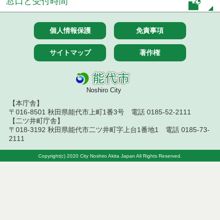
窓口と受付時間
令和８年７月９日執行 物品（公開調達）見積徴取
結果
個人情報保護
免責事項
令和８年７月１０日執行 物品（指名競争入札等）
サイトマップ
著作権
結果
令和８年７月１０日執行 委託・賃貸借等入札結果
Noshiro City
令和８年７月１０日執行 物品（応募型入札等）結
【本庁舎】
果
〒016-8501 秋田県能代市上町1番3号 電話 0185-52-2111
【二ツ井町庁舎】
令和８年７月１０日執行 工事入札結果（条件付一
〒018-3192 秋田県能代市二ツ井町字上台1番地1 電話 0185-73-
般競争入札）
2111
令和８年７月８日執行 委託・賃貸借等見積徴取結
Copyright(c) 2020 City Noshiro Akita Japan All Rights Reserved.
果
令和８年７月７日執行 建設コンサルタント等入札
結果（条件付一般競争入札）
令和８年７月３日執行 委託・賃貸借等入札結果