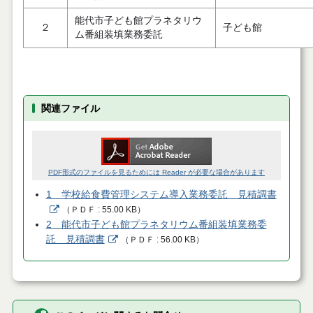
能代市子ども館プラネタリウ
２
子ども館
ム番組装填業務委託
関連ファイル
PDF形式のファイルを見るためには Reader が必要な場合があります
1 学校給食費管理システム導入業務委託 見積調書
（
ＰＤＦ
55.00 KB
）
2 能代市子ども館プラネタリウム番組装填業務委
託 見積調書
（
ＰＤＦ
56.00 KB
）