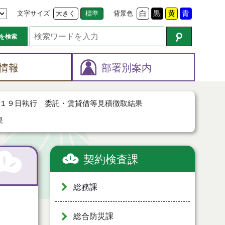
文字サイズ
大きく
標準
背景色
白
黒
黄
青
を検索
情報
部署別案内
１９日執行 委託・賃貸借等見積徴取結果
果
契約検査課
総務課
総合防災課