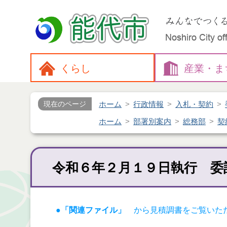
くらし
産業・
ま
ホーム
行政情報
入札・契約
現在のページ
ホーム
部署別案内
総務部
契
令和６年２月１９日執行 委
●「関連ファイル」
から見積調書をご覧いた