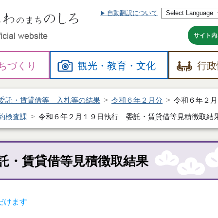
自動翻訳について
本
文
へ
サイト内
ちづくり
観光・
教育・
文化
行政
委託・賃貸借等 入札等の結果
令和６年２月分
令和６年２月
約検査課
令和６年２月１９日執行 委託・賃貸借等見積徴取結
託・賃貸借等見積徴取結果
だけます