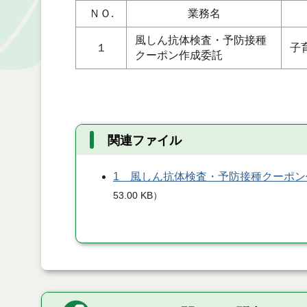
ＮＯ.
業務名
風しん抗体検査・予防接種
１
子
クーポン作成委託
関連ファイル
1 風しん抗体検査・予防接種クーポ
53.00 KB
）