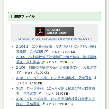
関連ファイル
PDF形式のファイルを見るためには Reader が必要な場合があります
2-104-2 二ツ井公民館 屋内消火栓ポンプ呼水槽取
替修繕 入札調書
（
ＰＤＦ
71.00 KB
）
2-105 小中学校地下貯油槽圧力気密検査・清掃業務
委託 入札調書
（
ＰＤＦ
72.00 KB
）
2-106 都市公園等遊具保守点検業務委託 入札調書
（
ＰＤＦ
71.00 KB
）
3-18 ロータリ車検、12ヵ月定期点検 見積調書
（
ＰＤＦ
94.00 KB
）
3-19 ローダ車検、12ヵ月定期点検及び特定自主検
査 見積調書
（
ＰＤＦ
98.00 KB
）
3-20 グレーダ車検、12ヵ月定期点検及び特定自主
検査 見積調書
（
ＰＤＦ
99.00 KB
）