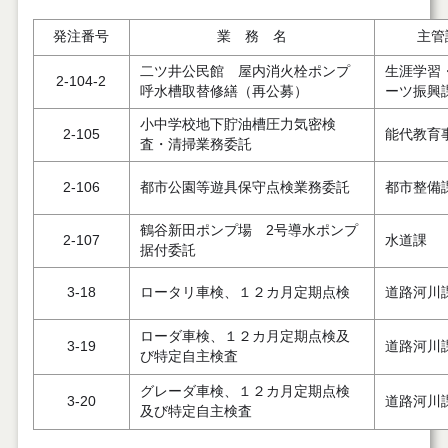
発注番号
業 務 名
主管
二ツ井公民館 屋内消火栓ポンプ
生涯学習
2-104-2
呼水槽取替修繕（再公募）
ーツ振興
小中学校地下貯油槽圧力気密検
2-105
能代教育
査・清掃業務委託
2-106
都市公園等遊具保守点検業務委託
都市整備
鶴谷新田ポンプ場 2号導水ポンプ
2-107
水道課
据付委託
3-18
ロータリ車検、１２カ月定期点検
道路河川
ローダ車検、１２カ月定期点検及
3-19
道路河川
び特定自主検査
グレーダ車検、１２カ月定期点検
3-20
道路河川
及び特定自主検査