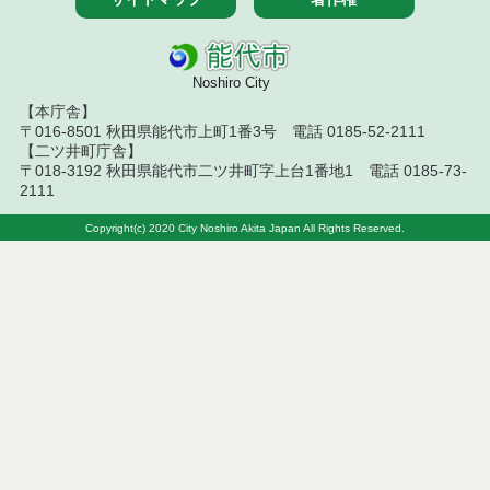
令和８年７月１０日執行 工事入札結果（条件付一
般競争入札）
令和８年７月８日執行 委託・賃貸借等見積徴取結
Noshiro City
果
【本庁舎】
〒016-8501 秋田県能代市上町1番3号 電話 0185-52-2111
令和８年７月７日執行 建設コンサルタント等入札
【二ツ井町庁舎】
結果（条件付一般競争入札）
〒018-3192 秋田県能代市二ツ井町字上台1番地1 電話 0185-73-
2111
令和８年７月２日執行 物品（公開調達）見積徴取
結果
Copyright(c) 2020 City Noshiro Akita Japan All Rights Reserved.
令和８年７月３日執行 委託・賃貸借等入札結果
令和８年７月３日執行 工事入札結果（条件付一般
競争入札）
令和８年７月１日執行 委託・賃貸借等見積徴取結
果
令和８年６月３０日執行 工事見積徴取結果
６月３０日公告開始 建設コンサルタント等（条件