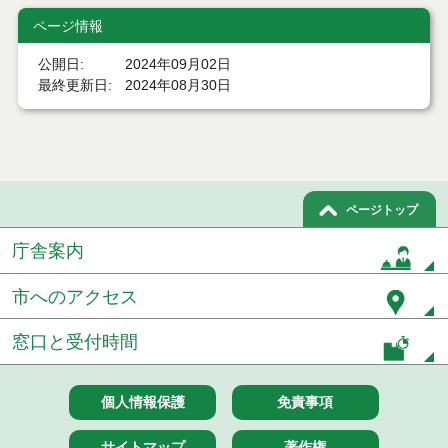
令和８年７月１５日執行 委託・賃貸借等見積徴取
結果
ページ情報
７月１４日公告開始 建設工事（条件付一般競争入
公開日
2024年09月02日
札）（電子入札）
最終更新日
2024年08月30日
７月１４日公告開始 建設コンサルタント等（条件
付一般競争入札）（電子入札）
令和８年７月１４日執行 建設コンサルタント等入
札結果（条件付一般競争入札）
ページトップ
令和８年７月１０日執行 物品（応募型入札等）結
庁舎案内
果
市へのアクセス
令和８年７月１０日執行 委託・賃貸借等入札結果
令和８年７月１０日執行 物品（指名競争入札等）
窓口と受付時間
結果
令和８年７月９日執行 物品（公開調達）見積徴取
個人情報保護
免責事項
結果
サイトマップ
著作権