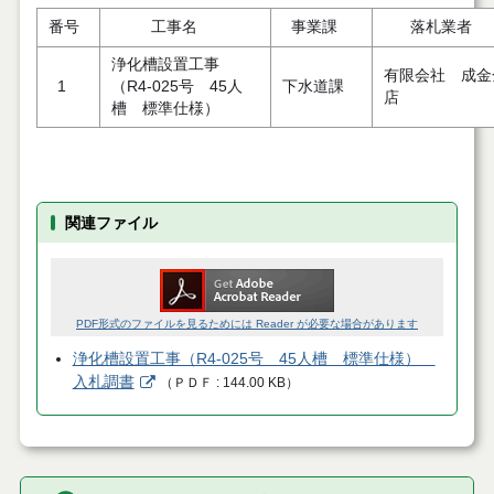
番号
工事名
事業課
落札業者
浄化槽設置工事
有限会社 成金
1
（R4-025号 45人
下水道課
店
槽 標準仕様）
関連ファイル
PDF形式のファイルを見るためには Reader が必要な場合があります
浄化槽設置工事（R4-025号 45人槽 標準仕様）
入札調書
（
ＰＤＦ
144.00 KB
）