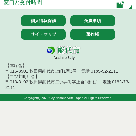
窓口と受付時間
７月１４日公告開始 建設コンサルタント等（条件
付一般競争入札）（電子入札）
個人情報保護
免責事項
令和８年７月１４日執行 建設コンサルタント等入
サイトマップ
著作権
札結果（条件付一般競争入札）
令和８年７月１０日執行 物品（応募型入札等）結
果
Noshiro City
令和８年７月１０日執行 委託・賃貸借等入札結果
【本庁舎】
〒016-8501 秋田県能代市上町1番3号 電話 0185-52-2111
【二ツ井町庁舎】
令和８年７月１０日執行 物品（指名競争入札等）
〒018-3192 秋田県能代市二ツ井町字上台1番地1 電話 0185-73-
結果
2111
令和８年７月９日執行 物品（公開調達）見積徴取
Copyright(c) 2020 City Noshiro Akita Japan All Rights Reserved.
結果
令和８年７月１０日執行 工事入札結果（条件付一
般競争入札）
令和８年７月８日執行 委託・賃貸借等見積徴取結
果