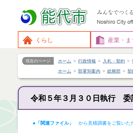
くらし
産業・
ま
ホーム
行政情報
入札・契約
現在のページ
ホーム
部署別案内
総務部
契
令和５年３月３０日執行 委
●「関連ファイル」
から見積調書をご覧いた