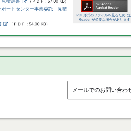
 見積調書
（
ＰＤＦ
57.00 KB
）
サポートセンター事業委託 見積
PDF形式のファイルを見るために
Reader が必要な場合があります
書
（
ＰＤＦ
54.00 KB
）
メールでのお問い合わ