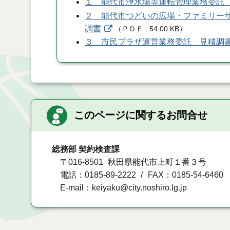
１ 能代市浄水場等運転管理業務委託
２ 能代市つどいの広場・ファミリー
調書
（
ＰＤＦ
54.00 KB
）
３ 市民プラザ運営業務委託 見積調
このページに関するお問合せ
総務部 契約検査課
〒016-8501
秋田県能代市上町１番３号
電話：0185-89-2222
FAX：0185-54-6460
E-mail：keiyaku@city.noshiro.lg.jp