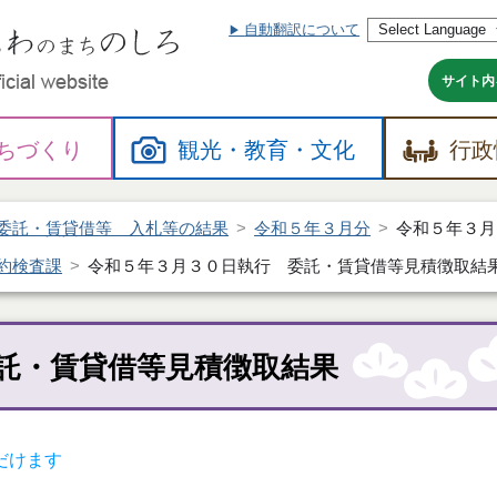
自動翻訳について
本
文
へ
サイト内
ちづくり
観光・
教育・
文化
行政
委託・賃貸借等 入札等の結果
令和５年３月分
令和５年３月
約検査課
令和５年３月３０日執行 委託・賃貸借等見積徴取結
託・賃貸借等見積徴取結果
だけます