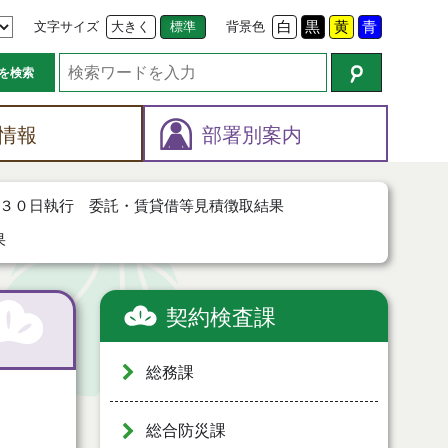
文字サイズ
大きく
標準
背景色
白
黒
黄
青
を検索
情報
部署別案内
３０日執行 委託・賃貸借等見積徴取結果
果
契約検査課
総務課
総合防災課