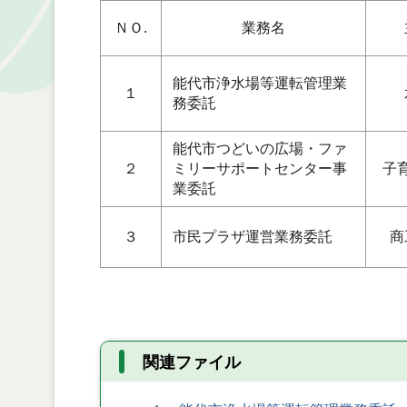
ＮＯ.
業務名
能代市浄水場等運転管理業
１
務委託
能代市つどいの広場・ファ
２
ミリーサポートセンター事
子
業委託
３
市民プラザ運営業務委託
商
関連ファイル