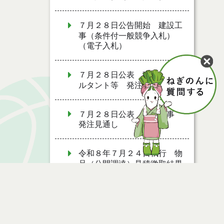
７月２８日公告開始 建設工
事（条件付一般競争入札）
（電子入札）
７月２８日公表 建設コンサ
ルタント等 発注見通し
７月２８日公表 建設工事
発注見通し
令和８年７月２４日執行 物
品（公開調達）見積徴取結果
７月２７日公募開始 物品
（応募型入札）