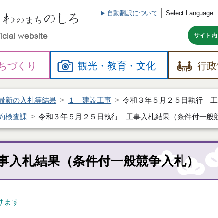
自動翻訳について
本
文
へ
サイト内
ちづくり
観光・
教育・
文化
行政
最新の入札等結果
１ 建設工事
令和３年５月２５日執行 工
約検査課
令和３年５月２５日執行 工事入札結果（条件付一般
事入札結果（条件付一般競争入札）
けます