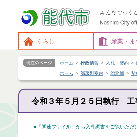
くらし
産業・
ま
ホーム
行政情報
入札・契約
現在のページ
ホーム
部署別案内
総務部
契
令和３年５月２５日執行 工
●「関連ファイル」から入札調書をご覧いただ