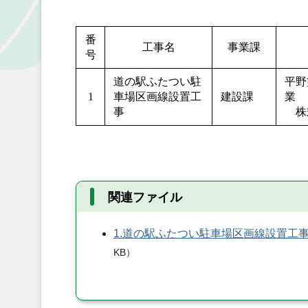
番
工事名
事業課
号
道の駅ふたつい駐
平野
1
車場区画線設置工
建設課
事
株
関連ファイル
1.道の駅ふたつい駐車場区画線設置工
KB
）