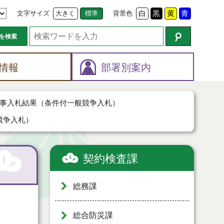
文字サイズ
大きく
標準
背景色
白
黒
黄
青
を検索
情報
部署別案内
事入札結果（条件付一般競争入札）
競争入札）
契約検査課
総務課
総合防災課