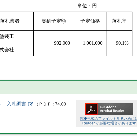
単位：円
落札業者
契約予定額
予定価格
落札率
塗装工
業
902,000
1,001,000
90.1%
式会社
事 入札調書
（
ＰＤＦ
74.00
PDF形式のファイルを見るために
Reader が必要な場合があります