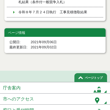
札結果（条件付一般競争入札）
令和８年７月２４日執行 工事見積徴取結果
令和８年７月２２日執行 委託・賃貸借等見積徴取
結果
ページ情報
７月２１日公告開始 建設コンサルタント等（条件
付一般競争入札）（電子入札）
公開日
2021年09月06日
最終更新日
2021年09月02日
７月２１日公告開始 建設工事（条件付一般競争入
札）（電子入札）
令和８年７月１７日執行 委託・賃貸借等入札結果
令和８年７月１7日執行 工事入札結果（条件付一般
ページトップ
競争入札）
庁舎案内
令和８年７月１５日執行 委託・賃貸借等見積徴取
結果
市へのアクセス
７月１４日公告開始 建設工事（条件付一般競争入
札）（電子入札）