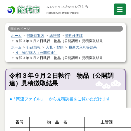
現在のページ
ホーム
部署別案内
総務部
契約検査課
令和３年９月２日執行 物品（公開調達）見積徴取結果
ホーム
行政情報
入札・契約
最新の入札等結果
４ 物品購入（公開調達）
令和３年９月２日執行 物品（公開調達）見積徴取結果
令和３年９月２日執行 物品（公開調
達）見積徴取結果
●「関連ファイル」 から見積調書をご覧いただけます
番号
物 品 名
主管課