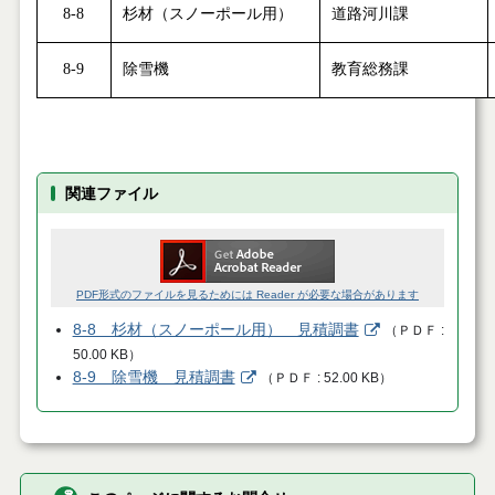
8-8
杉材（スノーポール用）
道路河川課
8-9
除雪機
教育総務課
関連ファイル
PDF形式のファイルを見るためには Reader が必要な場合があります
8-8 杉材（スノーポール用） 見積調書
（
ＰＤＦ
50.00 KB
）
8-9 除雪機 見積調書
（
ＰＤＦ
52.00 KB
）