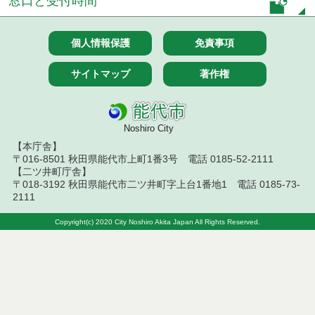
窓口と受付時間
７月１４日公告開始 建設コンサルタント等（条件
付一般競争入札）（電子入札）
個人情報保護
免責事項
令和８年７月１４日執行 建設コンサルタント等入
サイトマップ
著作権
札結果（条件付一般競争入札）
令和８年７月１０日執行 物品（応募型入札等）結
果
Noshiro City
【本庁舎】
令和８年７月１０日執行 委託・賃貸借等入札結果
〒016-8501 秋田県能代市上町1番3号 電話 0185-52-2111
【二ツ井町庁舎】
令和８年７月１０日執行 物品（指名競争入札等）
〒018-3192 秋田県能代市二ツ井町字上台1番地1 電話 0185-73-
結果
2111
令和８年７月９日執行 物品（公開調達）見積徴取
Copyright(c) 2020 City Noshiro Akita Japan All Rights Reserved.
結果
令和８年７月１０日執行 工事入札結果（条件付一
般競争入札）
令和８年７月８日執行 委託・賃貸借等見積徴取結
果