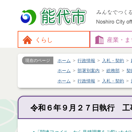
くらし
産業・
ま
ホーム
行政情報
入札・契約
現在のページ
ホーム
部署別案内
総務部
契
ホーム
行政情報
入札・契約
令和６年９月２７日執行 工