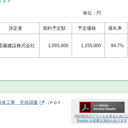
けます
位：円
決定者
契約予定額
予定価格
落札率
斎藤建設株式会社
1,093,400
1,155,000
94.7%
解体工事 見積調書
（
ＰＤＦ
PDF形式のファイルを見るために
Reader が必要な場合があります