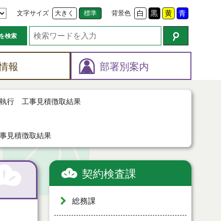
文字サイズ
大きく
標準
背景色
白
黒
黄
青
を検索
情報
部署別案内
執行 工事見積徴取結果
事見積徴取結果
契約検査課
総務課