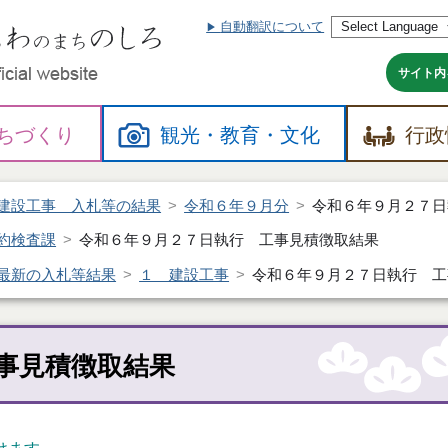
自動翻訳について
本
文
へ
サイト内
ちづくり
観光・
教育・
文化
行政
建設工事 入札等の結果
令和６年９月分
令和６年９月２７日
約検査課
令和６年９月２７日執行 工事見積徴取結果
最新の入札等結果
１ 建設工事
令和６年９月２７日執行 工
事見積徴取結果