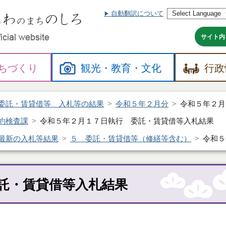
自動翻訳について
本
文
へ
サイト内
ちづくり
観光・
教育・
文化
行政
委託・賃貸借等 入札等の結果
令和５年２月分
令和５年２月
約検査課
令和５年２月１７日執行 委託・賃貸借等入札結果
最新の入札等結果
５ 委託・賃貸借等（修繕等含む）
令和５
託・賃貸借等入札結果