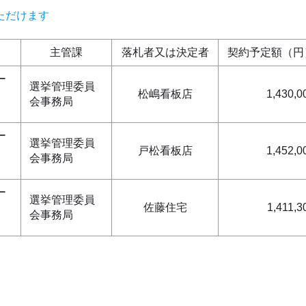
ただけます
主管課
落札者又は決定者
契約予定額（円
ー
選挙管理委員
松嶋看板店
1,430,0
会事務局
ー
選挙管理委員
戸松看板店
1,452,0
会事務局
ー
選挙管理委員
佐藤住宅
1,411,3
会事務局