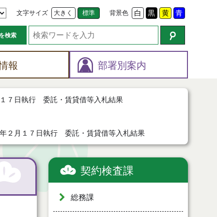
文字サイズ
大きく
標準
背景色
白
黒
黄
青
を検索
情報
部署別案内
１７日執行 委託・賃貸借等入札結果
年２月１７日執行 委託・賃貸借等入札結果
契約検査課
総務課