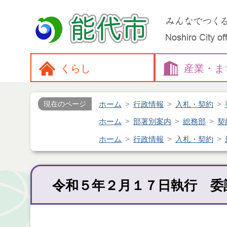
くらし
産業・
ま
ホーム
行政情報
入札・契約
現在のページ
ホーム
部署別案内
総務部
契
ホーム
行政情報
入札・契約
令和５年２月１７日執行 委