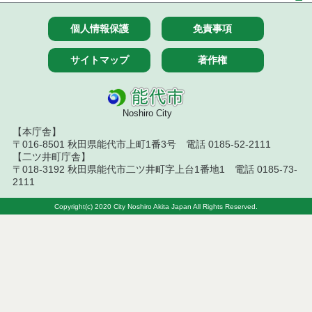
７月１４日公告開始 建設コンサルタント等（条件
付一般競争入札）（電子入札）
個人情報保護
免責事項
令和８年７月１４日執行 建設コンサルタント等入
サイトマップ
著作権
札結果（条件付一般競争入札）
令和８年７月１０日執行 物品（応募型入札等）結
果
Noshiro City
【本庁舎】
令和８年７月１０日執行 委託・賃貸借等入札結果
〒016-8501 秋田県能代市上町1番3号 電話 0185-52-2111
【二ツ井町庁舎】
令和８年７月１０日執行 物品（指名競争入札等）
〒018-3192 秋田県能代市二ツ井町字上台1番地1 電話 0185-73-
結果
2111
令和８年７月９日執行 物品（公開調達）見積徴取
Copyright(c) 2020 City Noshiro Akita Japan All Rights Reserved.
結果
令和８年７月１０日執行 工事入札結果（条件付一
般競争入札）
令和８年７月８日執行 委託・賃貸借等見積徴取結
果