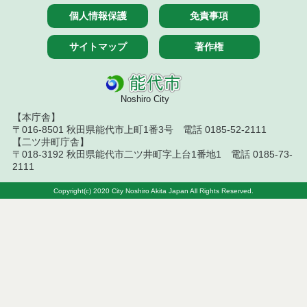
７月１４日公告開始 建設コンサルタント等（条件
個人情報保護
免責事項
付一般競争入札）（電子入札）
サイトマップ
著作権
令和８年７月１４日執行 建設コンサルタント等入
札結果（条件付一般競争入札）
令和８年７月１０日執行 物品（応募型入札等）結
果
Noshiro City
【本庁舎】
令和８年７月１０日執行 委託・賃貸借等入札結果
〒016-8501 秋田県能代市上町1番3号 電話 0185-52-2111
【二ツ井町庁舎】
〒018-3192 秋田県能代市二ツ井町字上台1番地1 電話 0185-73-
令和８年７月１０日執行 物品（指名競争入札等）
2111
結果
Copyright(c) 2020 City Noshiro Akita Japan All Rights Reserved.
令和８年７月９日執行 物品（公開調達）見積徴取
結果
令和８年７月１０日執行 工事入札結果（条件付一
般競争入札）
令和８年７月８日執行 委託・賃貸借等見積徴取結
果