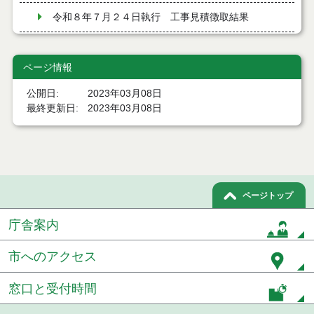
令和８年７月２４日執行 工事見積徴取結果
令和８年７月２２日執行 委託・賃貸借等見積徴取
結果
ページ情報
７月２１日公告開始 建設コンサルタント等（条件
公開日
2023年03月08日
付一般競争入札）（電子入札）
最終更新日
2023年03月08日
７月２１日公告開始 建設工事（条件付一般競争入
札）（電子入札）
令和８年７月１７日執行 委託・賃貸借等入札結果
ページトップ
令和８年７月１7日執行 工事入札結果（条件付一般
競争入札）
庁舎案内
令和８年７月１５日執行 委託・賃貸借等見積徴取
結果
市へのアクセス
７月１４日公告開始 建設工事（条件付一般競争入
窓口と受付時間
札）（電子入札）