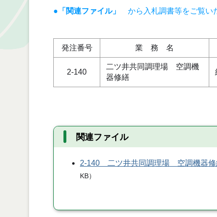
●「関連ファイル」
から入札調書等をご覧い
発注番号
業 務 名
二ツ井共同調理場 空調機
2-140
器修繕
関連ファイル
2-140 二ツ井共同調理場 空調機器
KB
）