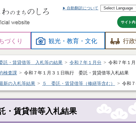
自動翻訳について
本
文
へ
サイト内
ちづくり
観光・
教育・
文化
行政
委託・賃貸借等 入札等の結果
令和７年１月分
令和７年１月
約検査課
令和７年１月３１日執行 委託・賃貸借等入札結果
最新の入札等結果
５ 委託・賃貸借等（修繕等含む）
令和７
託・賃貸借等入札結果