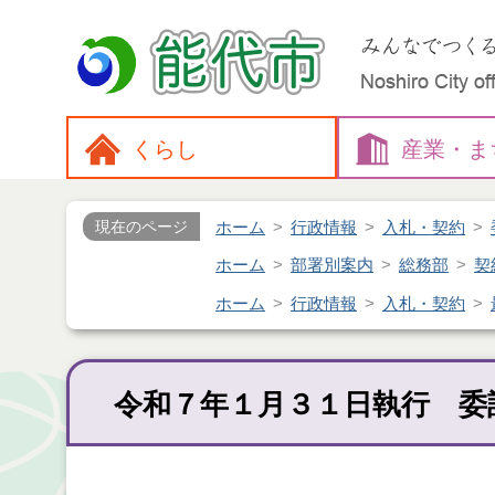
くらし
産業・
ま
ホーム
行政情報
入札・契約
現在のページ
ホーム
部署別案内
総務部
契
ホーム
行政情報
入札・契約
令和７年１月３１日執行 委