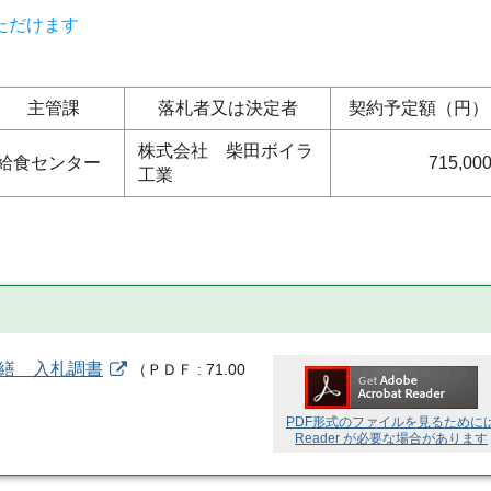
ただけます
主管課
落札者又は決定者
契約予定額（円）
株式会社 柴田ボイラ
給食センター
715,00
工業
修繕 入札調書
（
ＰＤＦ
71.00
PDF形式のファイルを見るために
Reader が必要な場合があります