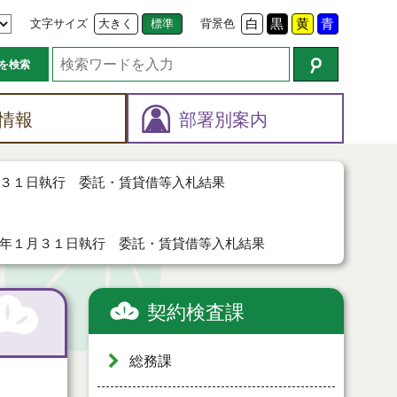
文字サイズ
大きく
標準
背景色
白
黒
黄
青
を検索
情報
部署別案内
３１日執行 委託・賃貸借等入札結果
年１月３１日執行 委託・賃貸借等入札結果
契約検査課
総務課