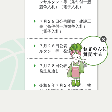
ンサルタント等（条件付一般
競争入札）（電子入札）
７月２８日公告開始 建設工
事（条件付一般競争入札）
（電子入札）
７月２８日公表 建設コンサ
ルタント等 発注見通し
７月２８日公表 建設工事
発注見通し
令和８年７月２４日執行 物
品（公開調達）見積徴取結果
７月２７日公募開始 物品
（応募型入札）