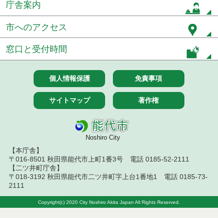
庁舎案内
令和８年７月１０日執行 物品（指名競争入札等）
結果
市へのアクセス
令和８年７月９日執行 物品（公開調達）見積徴取
窓口と受付時間
結果
令和８年７月１０日執行 工事入札結果（条件付一
個人情報保護
免責事項
般競争入札）
令和８年７月８日執行 委託・賃貸借等見積徴取結
サイトマップ
著作権
果
令和８年７月７日執行 建設コンサルタント等入札
結果（条件付一般競争入札）
Noshiro City
【本庁舎】
令和８年７月２日執行 物品（公開調達）見積徴取
〒016-8501 秋田県能代市上町1番3号 電話 0185-52-2111
結果
【二ツ井町庁舎】
〒018-3192 秋田県能代市二ツ井町字上台1番地1 電話 0185-73-
令和８年７月３日執行 委託・賃貸借等入札結果
2111
Copyright(c) 2020 City Noshiro Akita Japan All Rights Reserved.
令和８年７月３日執行 工事入札結果（条件付一般
競争入札）