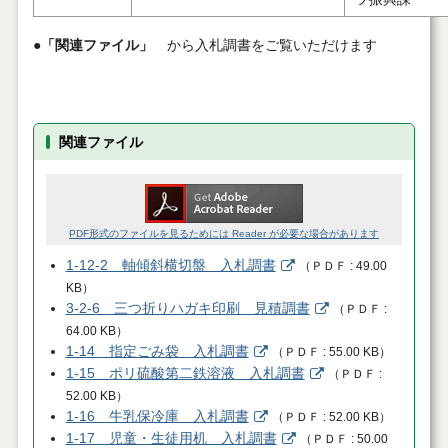
●
「関連ファイル」
から入札調書をご覧いただけます
関連ファイル
PDF形式のファイルを見るためには Reader が必要な場合があります
1-12-2 軸傾斜横切盤 入札調書
（
ＰＤＦ
49.00
KB
）
3-2-6 三つ折りハガキ印刷 見積調書
（
ＰＤＦ
64.00 KB
）
1-14 指定ごみ袋 入札調書
（
ＰＤＦ
55.00 KB
）
1-15 ポリ硫酸第二鉄溶液 入札調書
（
ＰＤＦ
52.00 KB
）
1-16 牛乳保冷庫 入札調書
（
ＰＤＦ
52.00 KB
）
1-17 児童・生徒用机 入札調書
（
ＰＤＦ
50.00