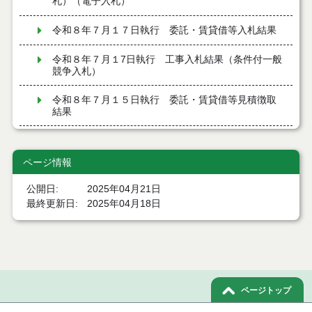
札）（電子入札）
令和８年７月１７日執行 委託・賃貸借等入札結果
令和８年７月１7日執行 工事入札結果（条件付一般
競争入札）
令和８年７月１５日執行 委託・賃貸借等見積徴取
結果
７月１４日公告開始 建設工事（条件付一般競争入
札）（電子入札）
ページ情報
７月１４日公告開始 建設コンサルタント等（条件
公開日
2025年04月21日
付一般競争入札）（電子入札）
最終更新日
2025年04月18日
令和８年７月１４日執行 建設コンサルタント等入
札結果（条件付一般競争入札）
令和８年７月１０日執行 物品（応募型入札等）結
果
ページトップ
令和８年７月１０日執行 委託・賃貸借等入札結果