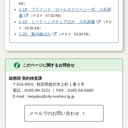
KB
）
1-18 ブラインド・ロールスクリーン一式 入札調
書
（
ＰＤＦ
57.00 KB
）
1-19 ミーティングチェアほか 入札調書
（
ＰＤ
Ｆ
54.00 KB
）
1-20 案内板ほか
（
ＰＤＦ
53.00 KB
）
このページに関するお問合せ
総務部 契約検査課
〒016-8501
秋田県能代市上町１番３号
電話：0185-89-2222
FAX：0185-54-6460
E-mail：keiyaku@city.noshiro.lg.jp
メールでのお問い合わせ