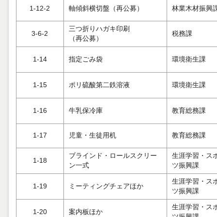
1-12-2
軸傾斜横切盤（再公募）
林業木材振興
三つ折りハガキ印刷
3-6-2
税務課
（再公募）
1-14
指定ごみ袋
環境衛生課
1-15
ポリ硫酸第二鉄溶液
環境衛生課
1-16
牛乳保冷庫
教育総務課
1-17
児童・生徒用机
教育総務課
ブラインド・ロールスクリー
生涯学習・ス
1-18
ン一式
ツ振興課
生涯学習・ス
1-19
ミーティングチェアほか
ツ振興課
生涯学習・ス
1-20
案内板ほか
ツ振興課