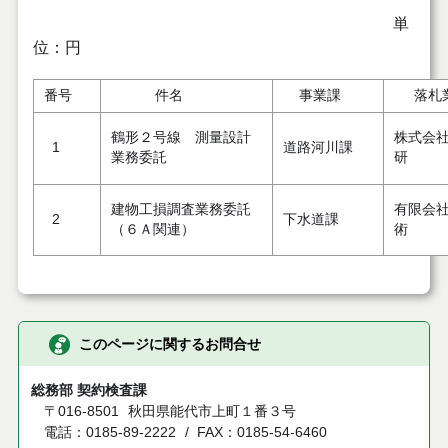
単
位：円
番号
件名
事業課
落札
鶴形２号線 測量設計
株式会
1
道路河川課
業務委託
研
建物工損調査業務委託
有限会
2
下水道課
（６Ａ関連）
術
このページに関するお問合せ
総務部 契約検査課
〒016-8501
秋田県能代市上町１番３号
電話：0185-89-2222
FAX：0185-54-6460