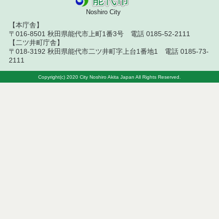
札結果（条件付一般競争入札）
Noshiro City
令和８年７月１０日執行 物品（応募型入札等）結
【本庁舎】
果
〒016-8501 秋田県能代市上町1番3号 電話 0185-52-2111
【二ツ井町庁舎】
令和８年７月１０日執行 委託・賃貸借等入札結果
〒018-3192 秋田県能代市二ツ井町字上台1番地1 電話 0185-73-
2111
令和８年７月１０日執行 物品（指名競争入札等）
Copyright(c) 2020 City Noshiro Akita Japan All Rights Reserved.
結果
令和８年７月９日執行 物品（公開調達）見積徴取
結果
令和８年７月１０日執行 工事入札結果（条件付一
般競争入札）
令和８年７月８日執行 委託・賃貸借等見積徴取結
果
令和８年７月７日執行 建設コンサルタント等入札
結果（条件付一般競争入札）
令和８年７月２日執行 物品（公開調達）見積徴取