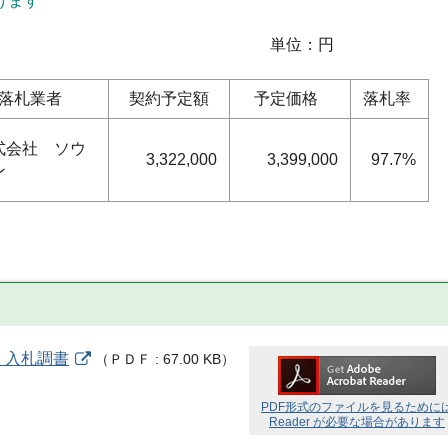
けます
：円
札業者
契約予定額
予定価格
落札率
式会社 ソウ
3,322,000
3,399,000
97.7%
ン
 入札調書
（
ＰＤＦ
67.00 KB
）
PDF形式のファイルを見るために
Reader が必要な場合があります