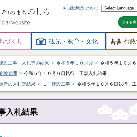
自動翻訳について
本
文
へ
サイト内
ちづくり
観光・
教育・
文化
行政
建設工事 入札等の結果
令和５年１０月分
令和５年１０月６
約検査課
令和５年１０月６日執行 工事入札結果
最新の入札等結果
１ 建設工事
令和５年１０月６日執行 工
事入札結果