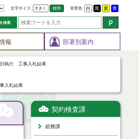
文字サイズ
大きく
標準
背景色
白
黒
黄
青
を検索
情報
部署別案内
日執行 工事入札結果
事入札結果
契約検査課
総務課