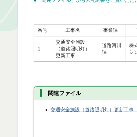
●「関連ファイル」から入札調書をご覧いただ
単位
番号
工事名
事業課
落
交通安全施設
道路河川
株
1
（道路照明灯）
課
シ
更新工事
関連ファイル
交通安全施設（道路照明灯）更新工事