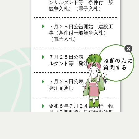
ンサルタント等（条件付一般
競争入札）（電子入札）
７月２８日公告開始 建設工
事（条件付一般競争入札）
（電子入札）
７月２８日公表 建設コンサ
ルタント等 発注見通し
７月２８日公表 建設工事
発注見通し
令和８年７月２４日執行 物
品（公開調達）見積徴取結果
７月２７日公募開始 物品
（応募型入札）