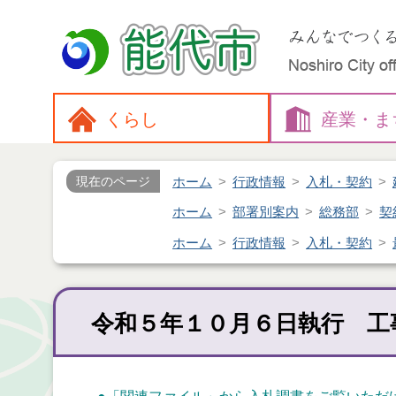
くらし
産業・
ま
ホーム
行政情報
入札・契約
現在のページ
ホーム
部署別案内
総務部
契
ホーム
行政情報
入札・契約
令和５年１０月６日執行 工