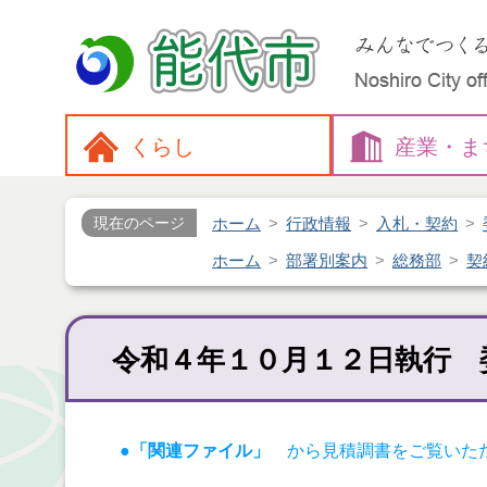
くらし
産業・
ま
ホーム
行政情報
入札・契約
現在のページ
ホーム
部署別案内
総務部
契
令和４年１０月１２日執行 
●「関連ファイル」
から見積調書をご覧いた