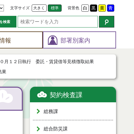
文字サイズ
大きく
標準
背景色
白
黒
黄
青
を検索
情報
部署別案内
０月１２日執行 委託・賃貸借等見積徴取結果
結果
契約検査課
総務課
総合防災課