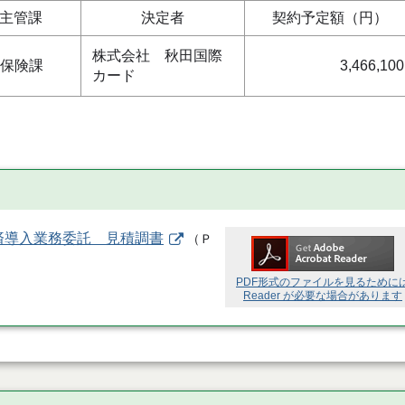
主管課
決定者
契約予定額（円）
株式会社 秋田国際
保険課
3,466,100
カード
済導入業務委託 見積調書
（
Ｐ
PDF形式のファイルを見るために
Reader が必要な場合があります