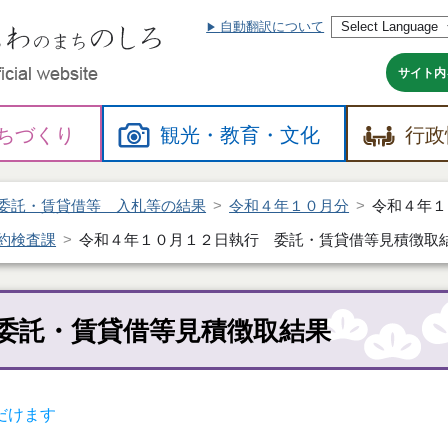
自動翻訳について
本
文
へ
サイト内
ちづくり
観光・
教育・
文化
行政
委託・賃貸借等 入札等の結果
令和４年１０月分
令和４年１
約検査課
令和４年１０月１２日執行 委託・賃貸借等見積徴取
委託・賃貸借等見積徴取結果
だけます