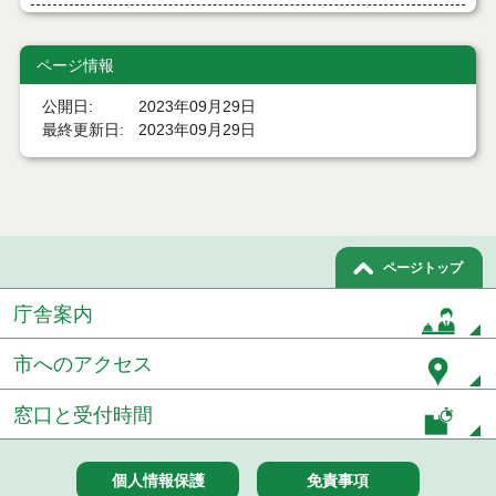
令和８年７月１５日執行 委託・賃貸借等見積徴取
結果
ページ情報
７月１４日公告開始 建設工事（条件付一般競争入
公開日
2023年09月29日
札）（電子入札）
最終更新日
2023年09月29日
７月１４日公告開始 建設コンサルタント等（条件
付一般競争入札）（電子入札）
令和８年７月１４日執行 建設コンサルタント等入
札結果（条件付一般競争入札）
ページトップ
令和８年７月１０日執行 物品（応募型入札等）結
果
庁舎案内
令和８年７月１０日執行 委託・賃貸借等入札結果
市へのアクセス
令和８年７月１０日執行 物品（指名競争入札等）
窓口と受付時間
結果
令和８年７月９日執行 物品（公開調達）見積徴取
結果
個人情報保護
免責事項