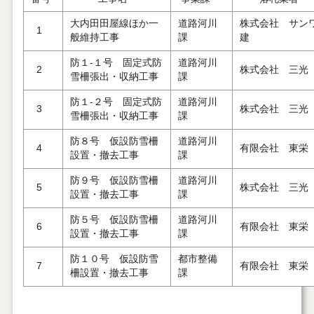
大内田田屋線ほか一
道路河川
株式会社 サン
1
般維持工事
課
建
防１-１号 固定式防
道路河川
2
株式会社 三光
雪柵張出・収納工事
課
防１-２号 固定式防
道路河川
3
株式会社 三光
雪柵張出・収納工事
課
防８号 仮設防雪柵
道路河川
4
有限会社 東栄
設置・撤去工事
課
防９号 仮設防雪柵
道路河川
5
株式会社 三光
設置・撤去工事
課
防５号 仮設防雪柵
道路河川
6
有限会社 東栄
設置・撤去工事
課
防１０号 仮設防雪
都市整備
7
有限会社 東栄
柵設置・撤去工事
課