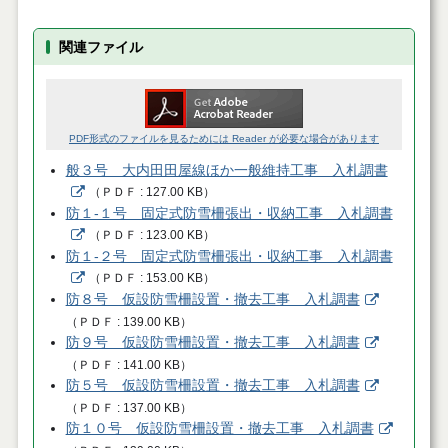
関連ファイル
PDF形式のファイルを見るためには Reader が必要な場合があります
般３号 大内田田屋線ほか一般維持工事 入札調書
（
ＰＤＦ
127.00 KB
）
防１-１号 固定式防雪柵張出・収納工事 入札調書
（
ＰＤＦ
123.00 KB
）
防１-２号 固定式防雪柵張出・収納工事 入札調書
（
ＰＤＦ
153.00 KB
）
防８号 仮設防雪柵設置・撤去工事 入札調書
（
ＰＤＦ
139.00 KB
）
防９号 仮設防雪柵設置・撤去工事 入札調書
（
ＰＤＦ
141.00 KB
）
防５号 仮設防雪柵設置・撤去工事 入札調書
（
ＰＤＦ
137.00 KB
）
防１０号 仮設防雪柵設置・撤去工事 入札調書