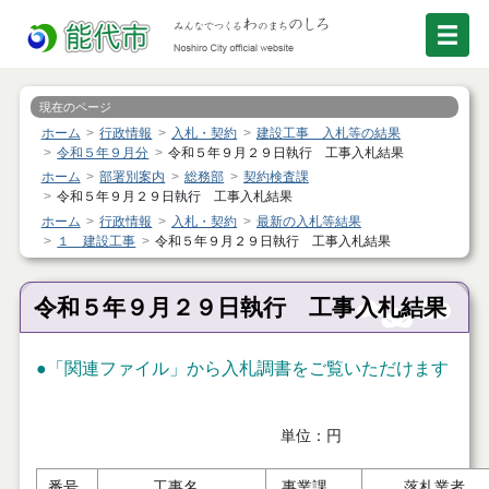
現在のページ
ホーム
行政情報
入札・契約
建設工事 入札等の結果
令和５年９月分
令和５年９月２９日執行 工事入札結果
ホーム
部署別案内
総務部
契約検査課
令和５年９月２９日執行 工事入札結果
ホーム
行政情報
入札・契約
最新の入札等結果
１ 建設工事
令和５年９月２９日執行 工事入札結果
令和５年９月２９日執行 工事入札結果
●「関連ファイル」から入札調書をご覧いただけます
単位：円
番号
工事名
事業課
落札業者