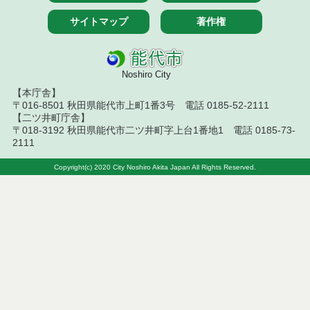
令和８年７月１０日執行 工事入札結果（条件付一
サイトマップ
著作権
般競争入札）
令和８年７月８日執行 委託・賃貸借等見積徴取結
果
Noshiro City
【本庁舎】
令和８年７月７日執行 建設コンサルタント等入札
〒016-8501 秋田県能代市上町1番3号 電話 0185-52-2111
結果（条件付一般競争入札）
【二ツ井町庁舎】
〒018-3192 秋田県能代市二ツ井町字上台1番地1 電話 0185-73-
令和８年７月２日執行 物品（公開調達）見積徴取
2111
結果
Copyright(c) 2020 City Noshiro Akita Japan All Rights Reserved.
令和８年７月３日執行 委託・賃貸借等入札結果
令和８年７月３日執行 工事入札結果（条件付一般
競争入札）
令和８年７月１日執行 委託・賃貸借等見積徴取結
果
令和８年６月３０日執行 工事見積徴取結果