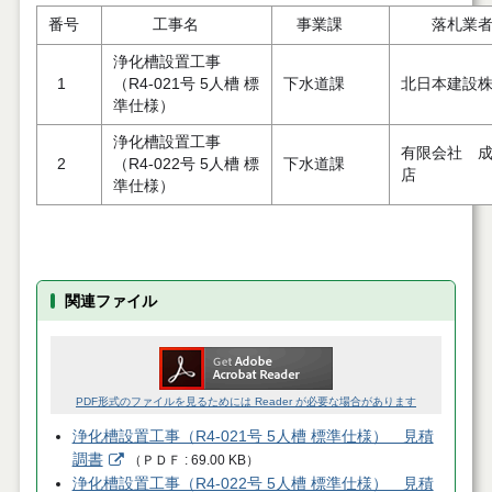
番号
工事名
事業課
落札業
浄化槽設置工事
1
（R4-021号 5人槽 標
下水道課
北日本建設
準仕様）
浄化槽設置工事
有限会社 
2
（R4-022号 5人槽 標
下水道課
店
準仕様）
関連ファイル
PDF形式のファイルを見るためには Reader が必要な場合があります
浄化槽設置工事（R4-021号 5人槽 標準仕様） 見積
調書
（
ＰＤＦ
69.00 KB
）
浄化槽設置工事（R4-022号 5人槽 標準仕様） 見積