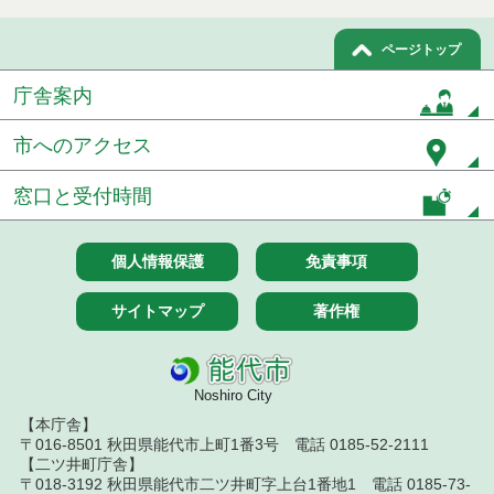
令和８年７月１５日執行 委託・賃貸借等見積徴取
ページトップ
結果
庁舎案内
７月１４日公告開始 建設工事（条件付一般競争入
札）（電子入札）
市へのアクセス
７月１４日公告開始 建設コンサルタント等（条件
付一般競争入札）（電子入札）
窓口と受付時間
令和８年７月１４日執行 建設コンサルタント等入
札結果（条件付一般競争入札）
個人情報保護
免責事項
令和８年７月１０日執行 物品（応募型入札等）結
サイトマップ
著作権
果
令和８年７月１０日執行 委託・賃貸借等入札結果
Noshiro City
令和８年７月１０日執行 物品（指名競争入札等）
【本庁舎】
結果
〒016-8501 秋田県能代市上町1番3号 電話 0185-52-2111
【二ツ井町庁舎】
令和８年７月９日執行 物品（公開調達）見積徴取
〒018-3192 秋田県能代市二ツ井町字上台1番地1 電話 0185-73-
結果