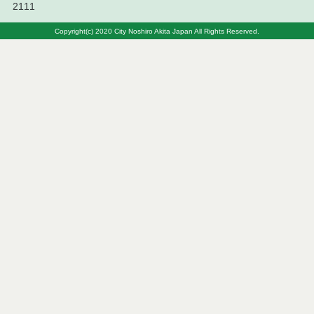
2111
令和８年７月１０日執行 工事入札結果（条件付一
Copyright(c) 2020 City Noshiro Akita Japan All Rights Reserved.
般競争入札）
令和８年７月８日執行 委託・賃貸借等見積徴取結
果
令和８年７月７日執行 建設コンサルタント等入札
結果（条件付一般競争入札）
令和８年７月２日執行 物品（公開調達）見積徴取
結果
令和８年７月３日執行 委託・賃貸借等入札結果
令和８年７月３日執行 工事入札結果（条件付一般
競争入札）
令和８年７月１日執行 委託・賃貸借等見積徴取結
果
令和８年６月３０日執行 工事見積徴取結果