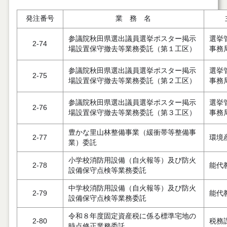
発注番号
業 務 名
参議院秋田県選出議員選挙ポスター掲示
選挙
2-74
場設置保守撤去等業務委託（第１工区）
事務
参議院秋田県選出議員選挙ポスター掲示
選挙
2-75
場設置保守撤去等業務委託（第２工区）
事務
参議院秋田県選出議員選挙ポスター掲示
選挙
2-76
場設置保守撤去等業務委託（第３工区）
事務
豊かな里山林整備事業（緩衝帯等整備事
2-77
環境
業）委託
小学校消防用設備（自火報等）及び防火
2-78
能代
設備保守点検等業務委託
中学校消防用設備（自火報等）及び防火
2-79
能代
設備保守点検等業務委託
令和８年度固定資産税に係る標準宅地の
2-80
税務
時点修正業務委託