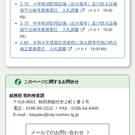
2-78 小学校消防用設備（自火報等）及び防火設備
保守点検等業務委託 入札調書
（
ＰＤＦ
78.00
KB
）
2-79 中学校消防用設備（自火報等）及び防火設備
保守点検等業務委託 入札調書
（
ＰＤＦ
78.00
KB
）
2-80 令和８年度固定資産税に係る標準宅地の時点
修正業務委託 入札調書
（
ＰＤＦ
76.00 KB
）
このページに関するお問合せ
総務部 契約検査課
〒016-8501
秋田県能代市上町１番３号
電話：0185-89-2222
FAX：0185-54-6460
E-mail：keiyaku@city.noshiro.lg.jp
メールでのお問い合わせ