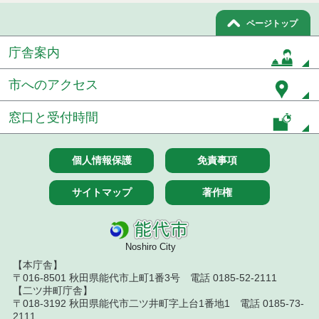
令和８年７月１０日執行 物品（応募型入札等）結
果
ページトップ
庁舎案内
令和８年７月１０日執行 工事入札結果（条件付一
般競争入札）
市へのアクセス
令和８年７月８日執行 委託・賃貸借等見積徴取結
果
窓口と受付時間
令和８年７月７日執行 建設コンサルタント等入札
結果（条件付一般競争入札）
個人情報保護
免責事項
令和８年７月３日執行 委託・賃貸借等入札結果
サイトマップ
著作権
令和８年７月２日執行 物品（公開調達）見積徴取
結果
Noshiro City
令和８年７月３日執行 工事入札結果（条件付一般
競争入札）
【本庁舎】
〒016-8501 秋田県能代市上町1番3号 電話 0185-52-2111
令和８年７月１日執行 委託・賃貸借等見積徴取結
【二ツ井町庁舎】
果
〒018-3192 秋田県能代市二ツ井町字上台1番地1 電話 0185-73-
2111