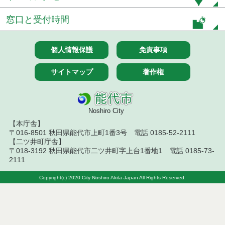
令和８年７月１０日執行 物品（応募型入札等）結
窓口と受付時間
果
令和８年７月１０日執行 委託・賃貸借等入札結果
個人情報保護
免責事項
令和８年７月１０日執行 物品（指名競争入札等）
サイトマップ
著作権
結果
令和８年７月９日執行 物品（公開調達）見積徴取
結果
Noshiro City
【本庁舎】
令和８年７月１０日執行 工事入札結果（条件付一
〒016-8501 秋田県能代市上町1番3号 電話 0185-52-2111
般競争入札）
【二ツ井町庁舎】
〒018-3192 秋田県能代市二ツ井町字上台1番地1 電話 0185-73-
令和８年７月８日執行 委託・賃貸借等見積徴取結
2111
果
Copyright(c) 2020 City Noshiro Akita Japan All Rights Reserved.
令和８年７月７日執行 建設コンサルタント等入札
結果（条件付一般競争入札）
令和８年７月２日執行 物品（公開調達）見積徴取
結果