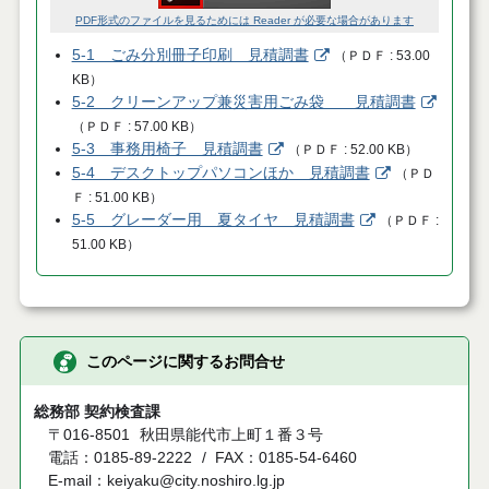
PDF形式のファイルを見るためには Reader が必要な場合があります
5-1 ごみ分別冊子印刷 見積調書
（
ＰＤＦ
53.00
KB
）
5-2 クリーンアップ兼災害用ごみ袋 見積調書
（
ＰＤＦ
57.00 KB
）
5-3 事務用椅子 見積調書
（
ＰＤＦ
52.00 KB
）
5-4 デスクトップパソコンほか 見積調書
（
ＰＤ
Ｆ
51.00 KB
）
5-5 グレーダー用 夏タイヤ 見積調書
（
ＰＤＦ
51.00 KB
）
このページに関するお問合せ
総務部 契約検査課
〒016-8501
秋田県能代市上町１番３号
電話：0185-89-2222
FAX：0185-54-6460
E-mail：keiyaku@city.noshiro.lg.jp