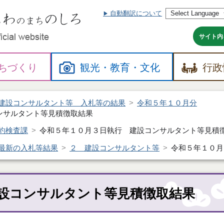
自動翻訳について
本
文
へ
サイト内
ちづくり
観光・
教育・
文化
行政
建設コンサルタント等 入札等の結果
令和５年１０月分
ンサルタント等見積徴取結果
約検査課
令和５年１０月３日執行 建設コンサルタント等見積
最新の入札等結果
２ 建設コンサルタント等
令和５年１０月
設コンサルタント等見積徴取結果