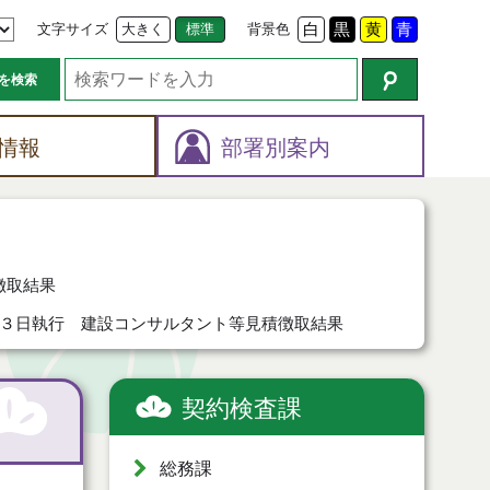
文字サイズ
大きく
標準
背景色
白
黒
黄
青
を検索
情報
部署別案内
徴取結果
３日執行 建設コンサルタント等見積徴取結果
契約検査課
総務課