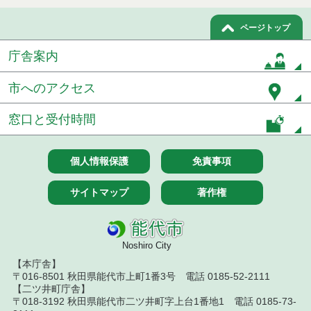
７月１４日公告開始 建設コンサルタント等（条件
付一般競争入札）（電子入札）
ページトップ
令和８年７月１４日執行 建設コンサルタント等入
庁舎案内
札結果（条件付一般競争入札）
令和８年７月１０日執行 物品（応募型入札等）結
市へのアクセス
果
窓口と受付時間
令和８年７月１０日執行 委託・賃貸借等入札結果
令和８年７月１０日執行 物品（指名競争入札等）
個人情報保護
免責事項
結果
サイトマップ
著作権
令和８年７月９日執行 物品（公開調達）見積徴取
結果
令和８年７月１０日執行 工事入札結果（条件付一
Noshiro City
般競争入札）
【本庁舎】
令和８年７月８日執行 委託・賃貸借等見積徴取結
〒016-8501 秋田県能代市上町1番3号 電話 0185-52-2111
果
【二ツ井町庁舎】
〒018-3192 秋田県能代市二ツ井町字上台1番地1 電話 0185-73-