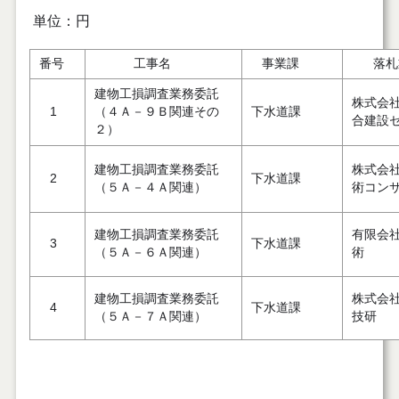
単位：円
番号
工事名
事業課
落札
建物工損調査業務委託
株式会
1
（４Ａ－９Ｂ関連その
下水道課
合建設
２）
建物工損調査業務委託
株式会
2
下水道課
（５Ａ－４Ａ関連）
術コン
建物工損調査業務委託
有限会
3
下水道課
（５Ａ－６Ａ関連）
術
建物工損調査業務委託
株式会
4
下水道課
（５Ａ－７Ａ関連）
技研