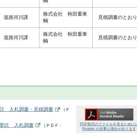
輌
株式会社 秋田重車
道路河川課
見積調書のとお
輌
株式会社 秋田重車
道路河川課
見積調書のとお
輌
委託 入札調書・見積調書
（
Ｐ
PDF形式のファイルを見るために
務委託 入札調書
（
ＰＤＦ
Reader が必要な場合があります