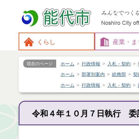
くらし
産業・
ま
ホーム
行政情報
入札・契約
現在のページ
ホーム
部署別案内
総務部
契
ホーム
行政情報
入札・契約
令和４年１０月７日執行 委