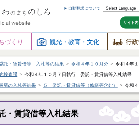
自動翻訳について
本
文
へ
サイト内
ちづくり
観光・
教育・
文化
行政
委託・賃貸借等 入札等の結果
令和４年１０月分
令和４年１
約検査課
令和４年１０月７日執行 委託・賃貸借等入札結果
最新の入札等結果
５ 委託・賃貸借等（修繕等含む）
令和４
託・賃貸借等入札結果