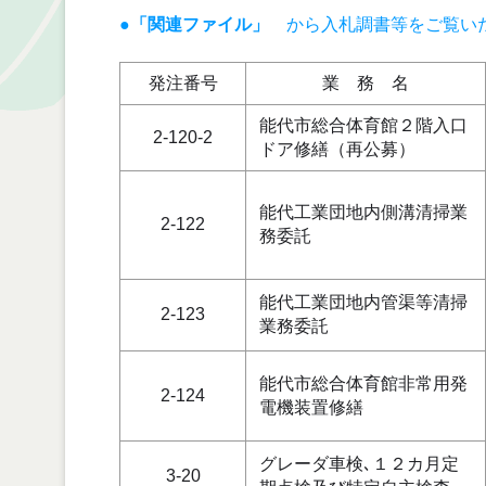
●「関連ファイル」
から入札調書等をご覧い
発注番号
業 務 名
能代市総合体育館２階入口
2-120-2
ドア修繕（再公募）
能代工業団地内側溝清掃業
2-122
務委託
能代工業団地内管渠等清掃
2-123
業務委託
能代市総合体育館非常用発
2-124
電機装置修繕
グレーダ車検､１２カ月定
3-20