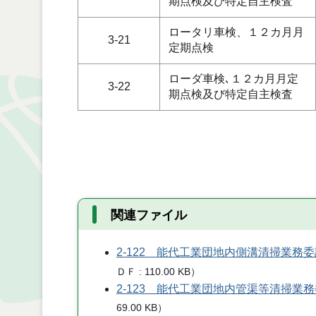
期点検及び特定自主検査
ロータリ車検、１２カ月月
3-21
定期点検
ローダ車検､１２カ月月定
3-22
期点検及び特定自主検査
関連ファイル
2-122 能代工業団地内側溝清掃業務
ＤＦ
110.00 KB
）
2-123 能代工業団地内管渠等清掃業
69.00 KB
）