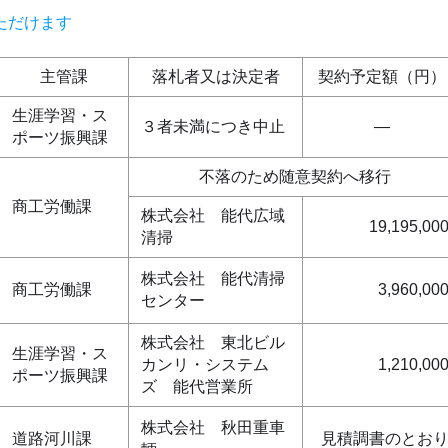
ただけます
主管課
落札者又は決定者
契約予定額（円）
生涯学習・ス
３者未満につき中止
―
ポーツ振興課
不落のため随意契約へ移行
商工労働課
株式会社 能代広域
19,195,00
清掃
株式会社 能代清掃
商工労働課
3,960,00
センター
株式会社 東北ビル
生涯学習・ス
カンリ・システム
1,210,00
ポーツ振興課
ズ 能代営業所
株式会社 秋田重車
道路河川課
見積調書のとお