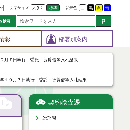
文字サイズ
大きく
標準
背景色
白
黒
黄
青
を検索
情報
部署別案内
０月７日執行 委託・賃貸借等入札結果
年１０月７日執行 委託・賃貸借等入札結果
契約検査課
総務課