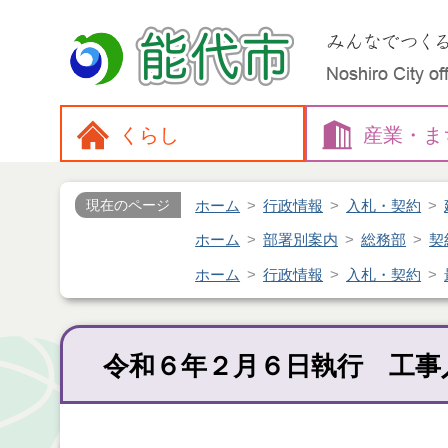
くらし
産業・
ま
ホーム
行政情報
入札・契約
現在のページ
ホーム
部署別案内
総務部
契
ホーム
行政情報
入札・契約
令和６年２月６日執行 工事