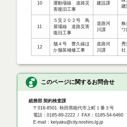
10
運動場線 道路災
建設課
建
害復旧工事
５災２０２号 鳥
道路河
株
11
屋場線 道路災害
川課
ワ
復旧工事
舗４号 豊久線ほ
道路河
秀
12
か舗装補修工事
川課
社
このページに関するお問合せ
総務部 契約検査課
〒016-8501
秋田県能代市上町１番３号
電話：0185-89-2222
FAX：0185-54-6460
E-mail：keiyaku@city.noshiro.lg.jp