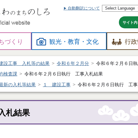
自動翻訳について
本
文
へ
サイト内
ちづくり
観光・
教育・
文化
行政
建設工事 入札等の結果
令和６年２月分
令和６年２月６日執
約検査課
令和６年２月６日執行 工事入札結果
最新の入札等結果
１ 建設工事
令和６年２月６日執行 工事
入札結果