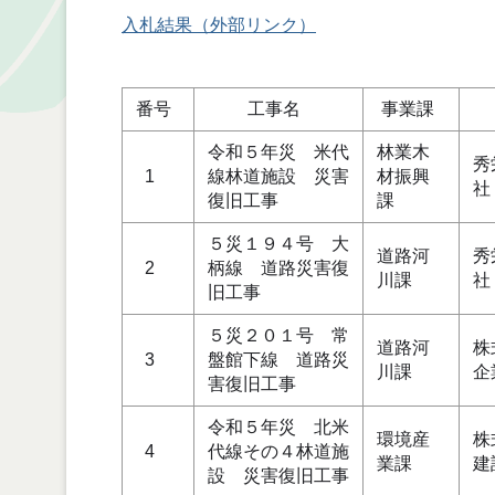
入札結果（外部リンク）
単位
番号
工事名
事業課
令和５年災 米代
林業木
秀
1
線林道施設 災害
材振興
社
復旧工事
課
５災１９４号 大
道路河
秀
2
柄線 道路災害復
川課
社
旧工事
５災２０１号 常
道路河
株
3
盤館下線 道路災
川課
企
害復旧工事
令和５年災 北米
環境産
株
4
代線その４林道施
業課
建
設 災害復旧工事