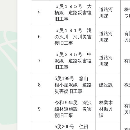
５災１９５号 大
道路河
株
5
柄線 道路災害復
川課
ワ
旧工事
５災１９１号 滝
道路河
有
6
の沢川 河川災害
川課
興
復旧工事
５災３８５号 中
道路河
7
沢線 道路災害復
有
川課
旧工事
5災199号 窓山
8
根小屋沢線 道路
建設課
株
災害復旧工事
令和５年災 深沢
林業木
有
9
線林道施設 災害
材振興
興
復旧工事
課
5災200号 仁鮒
株