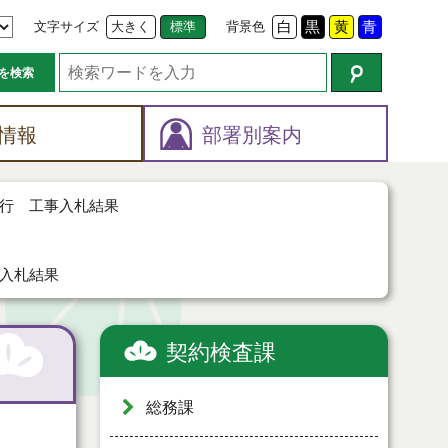
文字サイズ
大きく
標準
背景色
白
黒
黄
青
を検索
情報
部署別案内
行 工事入札結果
入札結果
契約検査課
総務課