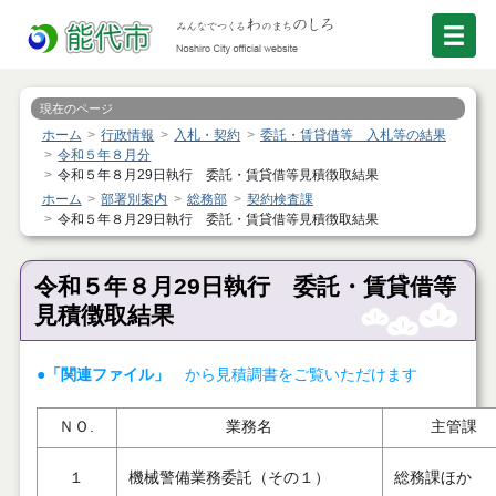
現在のページ
ホーム
行政情報
入札・契約
委託・賃貸借等 入札等の結果
令和５年８月分
令和５年８月29日執行 委託・賃貸借等見積徴取結果
ホーム
部署別案内
総務部
契約検査課
令和５年８月29日執行 委託・賃貸借等見積徴取結果
令和５年８月29日執行 委託・賃貸借等
見積徴取結果
●「関連ファイル」
から見積調書をご覧いただけます
ＮＯ.
業務名
主管課
１
機械警備業務委託（その１）
総務課ほか