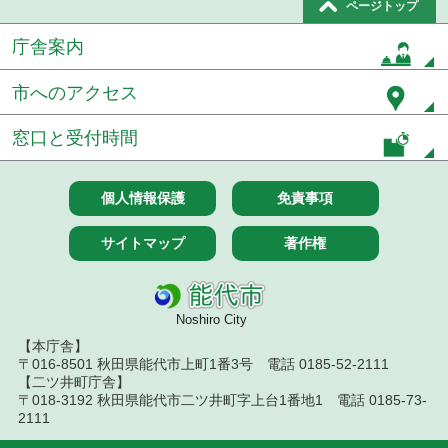
ページトップ
令和８年７月１０日執行 物品（指名競争入札等）
庁舎案内
結果
市へのアクセス
令和８年７月１０日執行 委託・賃貸借等入札結果
窓口と受付時間
令和８年７月１０日執行 物品（応募型入札等）結
果
個人情報保護
免責事項
令和８年７月１０日執行 工事入札結果（条件付一
般競争入札）
サイトマップ
著作権
令和８年７月８日執行 委託・賃貸借等見積徴取結
果
令和８年７月７日執行 建設コンサルタント等入札
Noshiro City
結果（条件付一般競争入札）
【本庁舎】
〒016-8501 秋田県能代市上町1番3号 電話 0185-52-2111
令和８年７月３日執行 委託・賃貸借等入札結果
【二ツ井町庁舎】
〒018-3192 秋田県能代市二ツ井町字上台1番地1 電話 0185-73-
令和８年７月２日執行 物品（公開調達）見積徴取
2111
結果