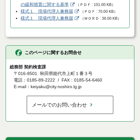
の緩和措置に関する基準
（
ＰＤＦ
101.00 KB
）
様式１ 現場代理人兼務届
（
ＰＤＦ
70.00 KB
）
様式１ 現場代理人兼務届
（
ＷＯＲＤ
36.00 KB
）
このページに関するお問合せ
総務部 契約検査課
〒016-8501
秋田県能代市上町１番３号
電話：0185-89-2222
FAX：0185-54-6460
E-mail：keiyaku@city.noshiro.lg.jp
メールでのお問い合わせ