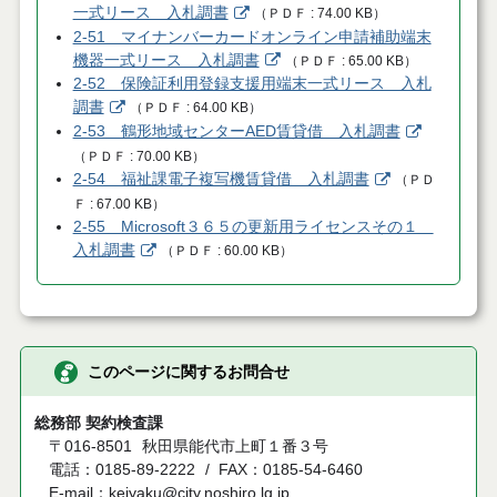
一式リース 入札調書
（
ＰＤＦ
74.00 KB
）
2-51 マイナンバーカードオンライン申請補助端末
機器一式リース 入札調書
（
ＰＤＦ
65.00 KB
）
2-52 保険証利用登録支援用端末一式リース 入札
調書
（
ＰＤＦ
64.00 KB
）
2-53 鶴形地域センターAED賃貸借 入札調書
（
ＰＤＦ
70.00 KB
）
2-54 福祉課電子複写機賃貸借 入札調書
（
ＰＤ
Ｆ
67.00 KB
）
2-55 Microsoft３６５の更新用ライセンスその１
入札調書
（
ＰＤＦ
60.00 KB
）
このページに関するお問合せ
総務部 契約検査課
〒016-8501
秋田県能代市上町１番３号
電話：0185-89-2222
FAX：0185-54-6460
E-mail：keiyaku@city.noshiro.lg.jp