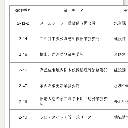
発注番号
業 務 名
主
2-41-2
メールシーラー賃貸借（再公募）
水道課
2-44
二ツ井中央公園芝生復旧業務委託
建設課
2-45
檜山川運河草刈業務委託
道路河
2-46
高丘住宅地内樹木伐採処理等業務委託
建設課
2-47
案内看板更新業務委託
総務企
旧老人憩の家白濤亭不用品処分業務委
2-48
長寿い
託
2-49
フロアスイッチ等一式リース
地域情