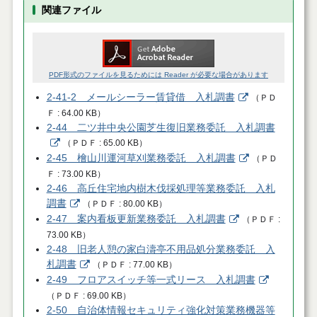
関連ファイル
PDF形式のファイルを見るためには Reader が必要な場合があります
2-41-2 メールシーラー賃貸借 入札調書
（
ＰＤ
Ｆ
64.00 KB
）
2-44 二ツ井中央公園芝生復旧業務委託 入札調書
（
ＰＤＦ
65.00 KB
）
2-45 檜山川運河草刈業務委託 入札調書
（
ＰＤ
Ｆ
73.00 KB
）
2-46 高丘住宅地内樹木伐採処理等業務委託 入札
調書
（
ＰＤＦ
80.00 KB
）
2-47 案内看板更新業務委託 入札調書
（
ＰＤＦ
73.00 KB
）
2-48 旧老人憩の家白濤亭不用品処分業務委託 入
札調書
（
ＰＤＦ
77.00 KB
）
2-49 フロアスイッチ等一式リース 入札調書
（
ＰＤＦ
69.00 KB
）
2-50 自治体情報セキュリティ強化対策業務機器等