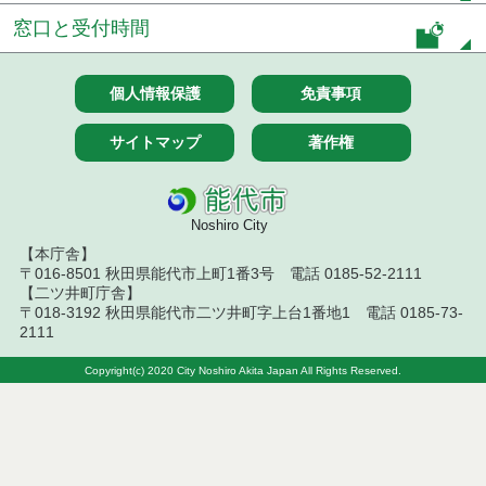
令和８年７月１日執行 委託・賃貸借等見積徴取結
窓口と受付時間
果
令和８年６月３０日執行 工事見積徴取結果
個人情報保護
免責事項
６月３０日公告開始 建設コンサルタント等（条件
サイトマップ
著作権
付一般競争入札）（電子入札）
令和８年６月２６日執行 委託・賃貸借等入札結果
Noshiro City
令和８年６月２５日執行 委託・賃貸借等見積徴取
【本庁舎】
結果
〒016-8501 秋田県能代市上町1番3号 電話 0185-52-2111
【二ツ井町庁舎】
令和８年６月２６日執行 工事入札結果（条件付一
〒018-3192 秋田県能代市二ツ井町字上台1番地1 電話 0185-73-
般競争入札）
2111
令和８年６月２４日執行 委託・賃貸借等見積徴取
Copyright(c) 2020 City Noshiro Akita Japan All Rights Reserved.
結果
令和８年６月１９日執行 委託・賃貸借等入札結果
令和８年６月１８日執行 物品（公開調達）見積徴