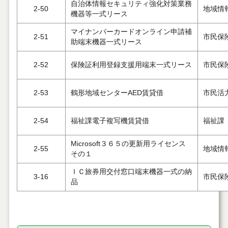
自治体情報セキュリティ強化対策業務
2-50
地域情
機器等一式リース
マイナンバーカードオンライン申請補
2-51
市民保
助端末機器一式リース
2-52
保険証利用登録支援用端末一式リース
市民保
2-53
鶴形地域センターAED賃貸借
市民活
2-54
福祉課電子複写機賃貸借
福祉課
Microsoft３６５の更新用ライセンス
2-55
地域情
その１
ＩＣ旅券用交付窓口端末機器一式の納
3-16
市民保
品