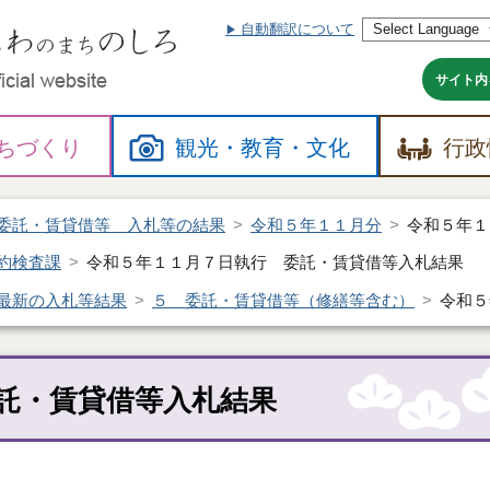
自動翻訳について
本
文
へ
サイト内
ちづくり
観光・
教育・
文化
行政
委託・賃貸借等 入札等の結果
令和５年１１月分
令和５年１
約検査課
令和５年１１月７日執行 委託・賃貸借等入札結果
最新の入札等結果
５ 委託・賃貸借等（修繕等含む）
令和５
託・賃貸借等入札結果