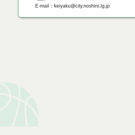
E-mail：keiyaku@city.noshiro.lg.jp