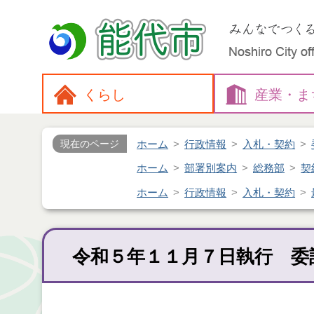
くらし
産業・
ま
ホーム
行政情報
入札・契約
現在のページ
ホーム
部署別案内
総務部
契
ホーム
行政情報
入札・契約
令和５年１１月７日執行 委