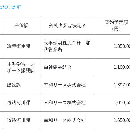
ただけます
契約予定額
主管課
落札者又は決定者
（円）
太平熔材株式会社 能
環境衛生課
1,353,0
代営業所
生涯学習・ス
白神森林組合
1,100,0
ポーツ振興課
建設課
幸和リース株式会社
1,397,0
道路河川課
幸和リース株式会社
1,050,5
道路河川課
幸和リース株式会社
1,650,0