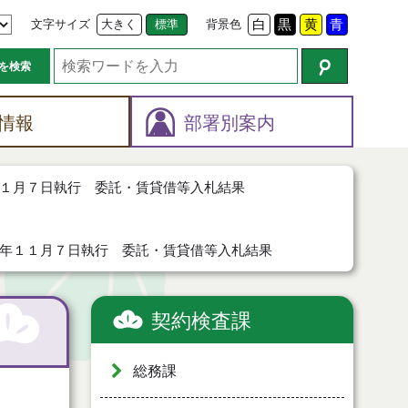
文字サイズ
大きく
標準
背景色
白
黒
黄
青
を検索
情報
部署別案内
１月７日執行 委託・賃貸借等入札結果
年１１月７日執行 委託・賃貸借等入札結果
契約検査課
総務課