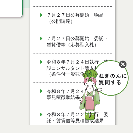
７月２７日公募開始 物品
（公開調達）
７月２７日公募開始 委託・
賃貸借等（応募型入札）
令和８年７月２４日執行 建
設コンサルタント等入札結果
（条件付一般競争入札）
令和８年７月２４日執行 工
事見積徴取結果
令和８年７月２２日執行 委
託・賃貸借等見積徴取結果