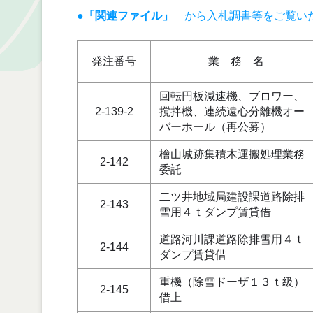
●「関連ファイル」
から入札調書等をご覧い
発注番号
業 務 名
回転円板減速機、ブロワー、
2-139-2
撹拌機、連続遠心分離機オー
バーホール（再公募）
檜山城跡集積木運搬処理業務
2-142
委託
二ツ井地域局建設課道路除排
2-143
雪用４ｔダンプ賃貸借
道路河川課道路除排雪用４ｔ
2-144
ダンプ賃貸借
重機（除雪ドーザ１３ｔ級）
2-145
借上