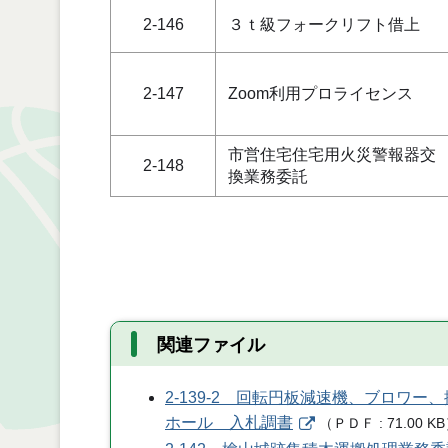
2-146
３ｔ級フォークリフト借上
2-147
Zoom利用プロライセンス
市営住宅住宅用火災警報器交
2-148
換業務委託
関連ファイル
2-139-2 回転円板減速機、ブロワ
ホール 入札調書
（
ＰＤＦ
71.00 KB