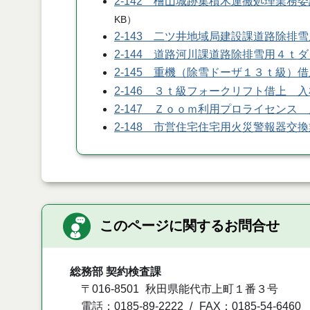
2-142 檜山城跡集積木運搬処理業務
KB
）
2-143 二ツ井地域局建設課道路除排
2-144 道路河川課道路除排雪用４ｔ
2-145 重機（除雪ドーザ１３ｔ級）
2-146 ３ｔ級フォークリフト借上 
2-147 Ｚｏｏｍ利用プロライセンス
2-148 市営住宅住宅用火災警報器交
このページに関するお問合せ
総務部 契約検査課
〒016-8501
秋田県能代市上町１番３号
電話：0185-89-2222
FAX：0185-54-6460