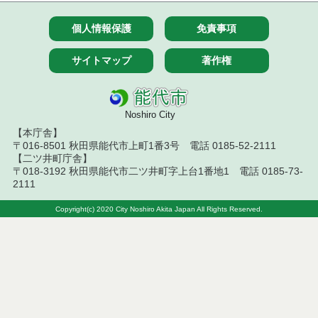
７月１４日公告開始 建設コンサルタント等（条件
付一般競争入札）（電子入札）
個人情報保護
免責事項
令和８年７月１４日執行 建設コンサルタント等入
サイトマップ
著作権
札結果（条件付一般競争入札）
令和８年７月１０日執行 物品（応募型入札等）結
果
Noshiro City
【本庁舎】
令和８年７月１０日執行 委託・賃貸借等入札結果
〒016-8501 秋田県能代市上町1番3号 電話 0185-52-2111
【二ツ井町庁舎】
令和８年７月１０日執行 物品（指名競争入札等）
〒018-3192 秋田県能代市二ツ井町字上台1番地1 電話 0185-73-
結果
2111
令和８年７月９日執行 物品（公開調達）見積徴取
Copyright(c) 2020 City Noshiro Akita Japan All Rights Reserved.
結果
令和８年７月１０日執行 工事入札結果（条件付一
般競争入札）
令和８年７月８日執行 委託・賃貸借等見積徴取結
果