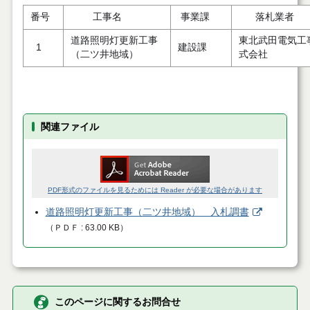
番号
工事名
事業課
落札業者
道路照明灯更新工事
東北武田電気工
1
建設課
（二ツ井地域）
式会社
関連ファイル
PDF形式のファイルを見るためには Reader が必要な場合があります
道路照明灯更新工事（二ツ井地域） 入札調書
（
ＰＤＦ
63.00 KB
）
このページに関するお問合せ