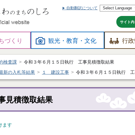
自動翻訳について
本
文
へ
サイト内
ちづくり
観光・
教育・
文化
行政
約検査課
令和３年６月１５日執行 工事見積徴取結果
最新の入札等結果
１ 建設工事
令和３年６月１５日執行 工
事見積徴取結果
けます