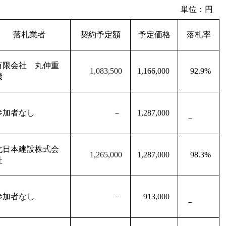
単位：円
落札業者
契約予定額
予定価格
落札率
有限会社 丸伸重
1,083,500
1,166,000
92.9%
機
参加者なし
－
1,287,000
－
北日本建設株式会
1,265,000
1,287,000
98.3%
社
参加者なし
－
913,000
－