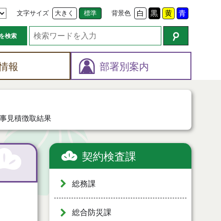
文字サイズ
大きく
標準
背景色
白
黒
黄
青
を検索
情報
部署別案内
事見積徴取結果
契約検査課
総務課
総合防災課