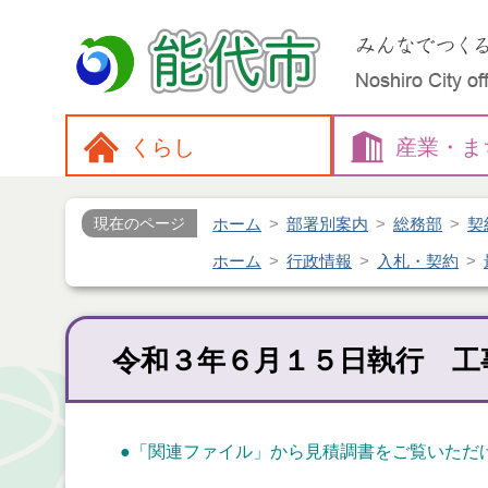
くらし
産業・
ま
ホーム
部署別案内
総務部
契
現在のページ
ホーム
行政情報
入札・契約
令和３年６月１５日執行 工
●「関連ファイル」から見積調書をご覧いただ