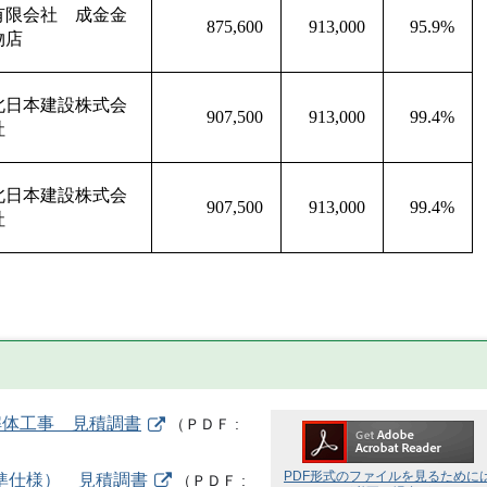
有限会社 成金金
875,600
913,000
95.9%
物店
北日本建設株式会
907,500
913,000
99.4%
社
北日本建設株式会
907,500
913,000
99.4%
社
解体工事 見積調書
（
ＰＤＦ
PDF形式のファイルを見るために
 標準仕様） 見積調書
（
ＰＤＦ