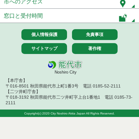
市へのアクセス
令和８年７月１４日執行 建設コンサルタント等入
札結果（条件付一般競争入札）
窓口と受付時間
令和８年７月９日執行 物品（公開調達）見積徴取
結果
個人情報保護
免責事項
令和８年７月１０日執行 物品（指名競争入札等）
結果
サイトマップ
著作権
令和８年７月１０日執行 委託・賃貸借等入札結果
令和８年７月１０日執行 物品（応募型入札等）結
Noshiro City
果
【本庁舎】
〒016-8501 秋田県能代市上町1番3号 電話 0185-52-2111
令和８年７月１０日執行 工事入札結果（条件付一
【二ツ井町庁舎】
般競争入札）
〒018-3192 秋田県能代市二ツ井町字上台1番地1 電話 0185-73-
2111
令和８年７月８日執行 委託・賃貸借等見積徴取結
果
Copyright(c) 2020 City Noshiro Akita Japan All Rights Reserved.
令和８年７月７日執行 建設コンサルタント等入札
結果（条件付一般競争入札）