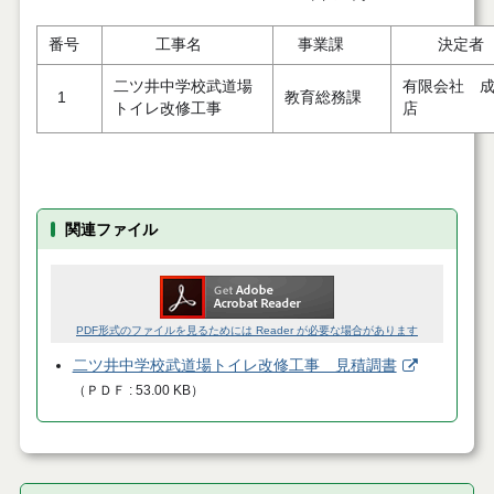
番号
工事名
事業課
決定者
二ツ井中学校武道場
有限会社 
1
教育総務課
トイレ改修工事
店
関連ファイル
PDF形式のファイルを見るためには Reader が必要な場合があります
二ツ井中学校武道場トイレ改修工事 見積調書
（
ＰＤＦ
53.00 KB
）