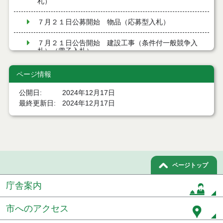
札）
７月２１日公募開始 物品（応募型入札）
７月２１日公告開始 建設工事（条件付一般競争入
札）（電子入札）
７月２１日公告開始 建設コンサルタント等（条件
ページ情報
付一般競争入札）（電子入札）
公開日
2024年12月17日
令和８年７月１7日執行 工事入札結果（条件付一般
最終更新日
2024年12月17日
競争入札）
令和８年７月１５日執行 委託・賃貸借等見積徴取
結果
７月１４日公告開始 建設コンサルタント等（条件
ページトップ
付一般競争入札）（電子入札）
庁舎案内
７月１４日公告開始 建設工事（条件付一般競争入
札）（電子入札）
市へのアクセス
令和８年７月１４日執行 建設コンサルタント等入