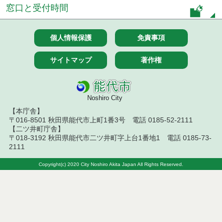
札結果（条件付一般競争入札）
窓口と受付時間
令和８年７月９日執行 物品（公開調達）見積徴取
結果
個人情報保護
免責事項
令和８年７月１０日執行 物品（指名競争入札等）
結果
サイトマップ
著作権
令和８年７月１０日執行 委託・賃貸借等入札結果
Noshiro City
令和８年７月１０日執行 物品（応募型入札等）結
果
【本庁舎】
〒016-8501 秋田県能代市上町1番3号 電話 0185-52-2111
【二ツ井町庁舎】
令和８年７月１０日執行 工事入札結果（条件付一
〒018-3192 秋田県能代市二ツ井町字上台1番地1 電話 0185-73-
般競争入札）
2111
令和８年７月８日執行 委託・賃貸借等見積徴取結
Copyright(c) 2020 City Noshiro Akita Japan All Rights Reserved.
果
令和８年７月７日執行 建設コンサルタント等入札
結果（条件付一般競争入札）
令和８年７月３日執行 委託・賃貸借等入札結果