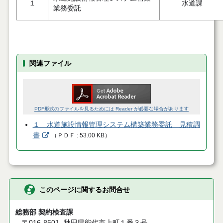
１
水道課
業務委託
関連ファイル
PDF形式のファイルを見るためには Reader が必要な場合があります
１ 水道施設情報管理システム構築業務委託 見積調
書
（
ＰＤＦ
53.00 KB
）
このページに関するお問合せ
総務部 契約検査課
〒016-8501
秋田県能代市上町１番３号