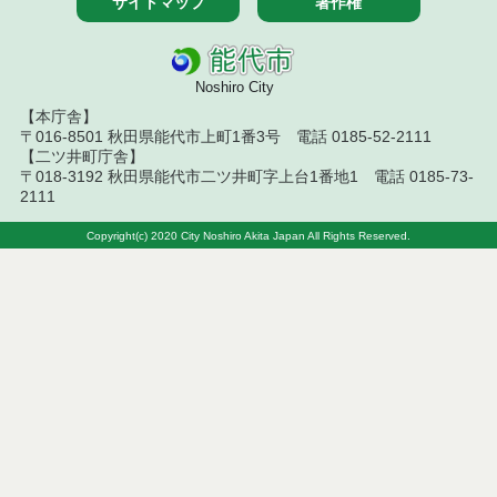
サイトマップ
著作権
令和８年７月１０日執行 物品（指名競争入札等）
結果
Noshiro City
令和８年７月１０日執行 委託・賃貸借等入札結果
【本庁舎】
〒016-8501 秋田県能代市上町1番3号 電話 0185-52-2111
令和８年７月１０日執行 物品（応募型入札等）結
果
【二ツ井町庁舎】
〒018-3192 秋田県能代市二ツ井町字上台1番地1 電話 0185-73-
2111
令和８年７月１０日執行 工事入札結果（条件付一
般競争入札）
Copyright(c) 2020 City Noshiro Akita Japan All Rights Reserved.
令和８年７月８日執行 委託・賃貸借等見積徴取結
果
令和８年７月７日執行 建設コンサルタント等入札
結果（条件付一般競争入札）
令和８年７月３日執行 委託・賃貸借等入札結果
令和８年７月２日執行 物品（公開調達）見積徴取
結果