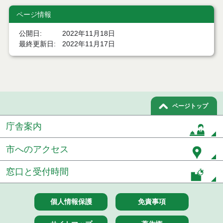
７月２１日公告開始 建設工事（条件付一般競争入
札）（電子入札）
ページ情報
７月２１日公告開始 建設コンサルタント等（条件
公開日
2022年11月18日
付一般競争入札）（電子入札）
最終更新日
2022年11月17日
令和８年７月１7日執行 工事入札結果（条件付一般
競争入札）
令和８年７月１５日執行 委託・賃貸借等見積徴取
結果
ページトップ
７月１４日公告開始 建設コンサルタント等（条件
庁舎案内
付一般競争入札）（電子入札）
７月１４日公告開始 建設工事（条件付一般競争入
市へのアクセス
札）（電子入札）
窓口と受付時間
令和８年７月１４日執行 建設コンサルタント等入
札結果（条件付一般競争入札）
個人情報保護
免責事項
令和８年７月９日執行 物品（公開調達）見積徴取
結果