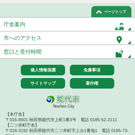
令和８年７月１５日執行 委託・賃貸借等見積徴取
ページトップ
結果
庁舎案内
７月１４日公告開始 建設工事（条件付一般競争入
札）（電子入札）
市へのアクセス
７月１４日公告開始 建設コンサルタント等（条件
付一般競争入札）（電子入札）
窓口と受付時間
令和８年７月１４日執行 建設コンサルタント等入
札結果（条件付一般競争入札）
個人情報保護
免責事項
令和８年７月１０日執行 物品（応募型入札等）結
サイトマップ
著作権
果
令和８年７月１０日執行 委託・賃貸借等入札結果
Noshiro City
令和８年７月１０日執行 物品（指名競争入札等）
【本庁舎】
結果
〒016-8501 秋田県能代市上町1番3号 電話 0185-52-2111
【二ツ井町庁舎】
令和８年７月９日執行 物品（公開調達）見積徴取
〒018-3192 秋田県能代市二ツ井町字上台1番地1 電話 0185-73-
結果