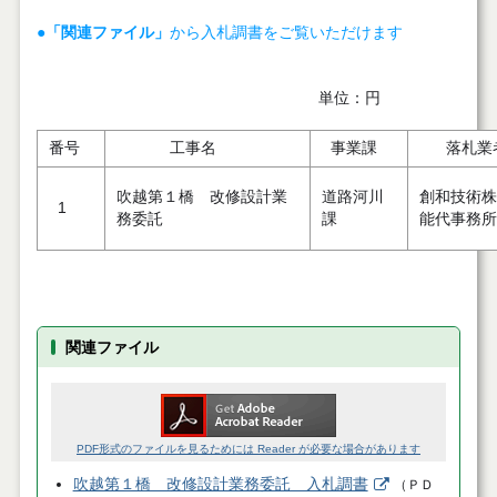
●
「関連ファイル」
から入札調書をご覧いただけます
単位：円
番号
工事名
事業課
落札業
吹越第１橋 改修設計業
道路河川
創和技術
1
務委託
課
能代事務所
関連ファイル
PDF形式のファイルを見るためには Reader が必要な場合があります
吹越第１橋 改修設計業務委託 入札調書
（
ＰＤ