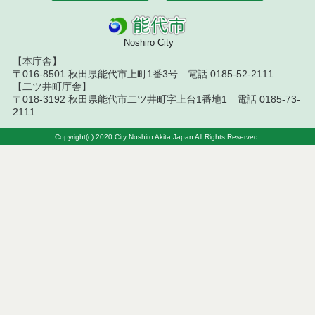
令和８年７月１４日執行 建設コンサルタント等入
札結果（条件付一般競争入札）
Noshiro City
令和８年７月１０日執行 物品（応募型入札等）結
果
【本庁舎】
〒016-8501 秋田県能代市上町1番3号 電話 0185-52-2111
【二ツ井町庁舎】
令和８年７月１０日執行 委託・賃貸借等入札結果
〒018-3192 秋田県能代市二ツ井町字上台1番地1 電話 0185-73-
2111
令和８年７月１０日執行 物品（指名競争入札等）
結果
Copyright(c) 2020 City Noshiro Akita Japan All Rights Reserved.
令和８年７月９日執行 物品（公開調達）見積徴取
結果
令和８年７月１０日執行 工事入札結果（条件付一
般競争入札）
令和８年７月８日執行 委託・賃貸借等見積徴取結
果
令和８年７月７日執行 建設コンサルタント等入札
結果（条件付一般競争入札）