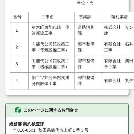
単位：円
番号
工事名
事業課
落札業者
材木町東能代線 側
道路河川
株式会社 サン
1
溝新設工事
課
建
向能代公民館改築工
都市整備
有限会社 石井
2
事（電気設備工事）
課
工事
向能代公民館改築工
都市整備
有限会社 柴田
3
事（機械設備工事）
課
ラ工業
旧二ツ井公民館濁川
都市整備
4
有限会社 丸伸
分館解体工事
課
このページに関するお問合せ
総務部 契約検査課
〒016-8501
秋田県能代市上町１番３号