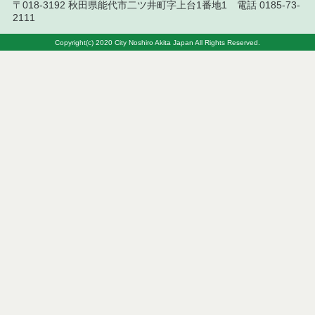
〒018-3192 秋田県能代市二ツ井町字上台1番地1 電話 0185-73-
果
2111
令和８年７月７日執行 建設コンサルタント等入札
Copyright(c) 2020 City Noshiro Akita Japan All Rights Reserved.
結果（条件付一般競争入札）
令和８年７月３日執行 委託・賃貸借等入札結果
令和８年７月２日執行 物品（公開調達）見積徴取
結果
令和８年７月３日執行 工事入札結果（条件付一般
競争入札）
令和８年７月１日執行 委託・賃貸借等見積徴取結
果
令和８年６月３０日執行 工事見積徴取結果
６月３０日公告開始 建設コンサルタント等（条件
付一般競争入札）（電子入札）
令和８年６月２６日執行 委託・賃貸借等入札結果