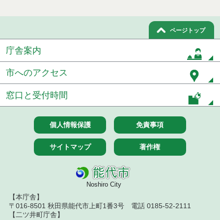
付一般競争入札）（電子入札）
７月１４日公告開始 建設工事（条件付一般競争入
ページトップ
札）（電子入札）
庁舎案内
令和８年７月１４日執行 建設コンサルタント等入
札結果（条件付一般競争入札）
市へのアクセス
令和８年７月９日執行 物品（公開調達）見積徴取
結果
窓口と受付時間
令和８年７月１０日執行 物品（指名競争入札等）
結果
個人情報保護
免責事項
令和８年７月１０日執行 委託・賃貸借等入札結果
サイトマップ
著作権
令和８年７月１０日執行 物品（応募型入札等）結
果
Noshiro City
令和８年７月１０日執行 工事入札結果（条件付一
般競争入札）
【本庁舎】
〒016-8501 秋田県能代市上町1番3号 電話 0185-52-2111
【二ツ井町庁舎】
令和８年７月８日執行 委託・賃貸借等見積徴取結