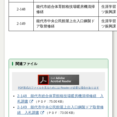
能代市総合体育館格技場暖房機清掃
生涯学習
2-148
修繕
ツ振興課
能代市中央公民館屋上出入口鋼製ド
生涯学習
2-149
ア取替修繕
ツ振興課
関連ファイル
PDF形式のファイルを見るためには Reader が必要な場合があります
2-148 能代市総合体育館格技場暖房機清掃修繕 入
札調書
（
ＰＤＦ
75.00 KB
）
2-149 能代市中央公民館屋上出入口鋼製ドア取替修
繕 入札調書
（
ＰＤＦ
73.00 KB
）