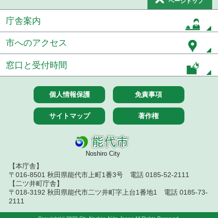
ページトップ
７月１４日公告開始 建設工事（条件付一般競争入
札）（電子入札）
庁舎案内
令和８年７月１４日執行 建設コンサルタント等入
札結果（条件付一般競争入札）
市へのアクセス
令和８年７月９日執行 物品（公開調達）見積徴取
窓口と受付時間
結果
令和８年７月１０日執行 物品（指名競争入札等）
個人情報保護
免責事項
結果
サイトマップ
著作権
令和８年７月１０日執行 委託・賃貸借等入札結果
令和８年７月１０日執行 物品（応募型入札等）結
果
Noshiro City
【本庁舎】
令和８年７月１０日執行 工事入札結果（条件付一
般競争入札）
〒016-8501 秋田県能代市上町1番3号 電話 0185-52-2111
【二ツ井町庁舎】
〒018-3192 秋田県能代市二ツ井町字上台1番地1 電話 0185-73-
令和８年７月８日執行 委託・賃貸借等見積徴取結
2111
果